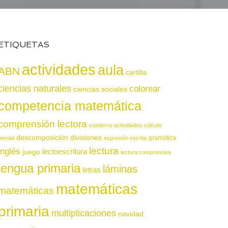
ETIQUETAS
actividades
aula
ABN
cartilla
ciencias naturales
colorear
ciencias sociales
competencia matemática
comprensión lectora
cuaderno actividades
cálculo
descomposición
divisiones
gramática
mental
expresión escrita
lectura
inglés
juego
lectoescritura
lectura comprensiva
lengua primaria
láminas
letras
matemáticas
matemáticas
primaria
multiplicaciones
navidad