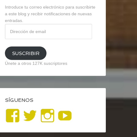
Introduce tu correo electrónico para suscribirte
a este blog y recibir notificaciones de nuevas
entradas.
Dirección
de
email
SUSCRIBIR
Únete a otros 127K suscriptores
SÍGUENOS
Ver
Ver
Ver
YouTube
perfil
perfil
perfil