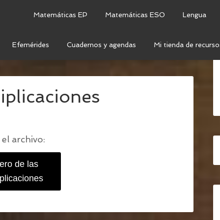
Matemáticas EP
Matemáticas ESO
Lengua
Efemérides
Cuadernos y agendas
Mi tienda de recurso
 MULTIPLICACIONES
/
TABLERO DE LAS
tiplicaciones
el archivo:
lero de las
iplicaciones