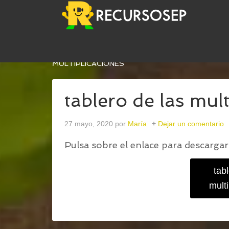
USTED ESTÁ AQUÍ:
INICIO
/
EL TABLERO DE LAS
MULTIPLICACIONES
tablero de las mul
27 mayo, 2020
por
María
Dejar un comentario
Pulsa sobre el enlace para descargar 
tab
mult