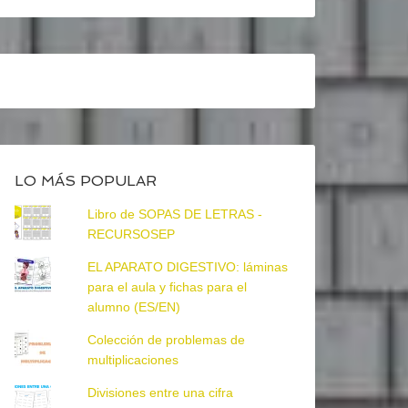
LO MÁS POPULAR
Libro de SOPAS DE LETRAS -
RECURSOSEP
EL APARATO DIGESTIVO: láminas
para el aula y fichas para el
alumno (ES/EN)
Colección de problemas de
multiplicaciones
Divisiones entre una cifra