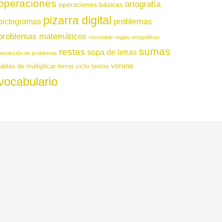
operaciones
ortografía
operaciones básicas
pizarra digital
pictogramas
problemas
problemas matemáticos
recortable
reglas ortográficas
sumas
restas
sopa de letras
resolución de problemas
verano
tablas de multiplicar
tercer ciclo
textos
vocabulario