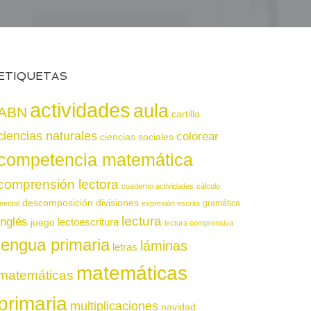
ETIQUETAS
actividades
aula
ABN
cartilla
ciencias naturales
colorear
ciencias sociales
competencia matemática
comprensión lectora
cuaderno actividades
cálculo
descomposición
divisiones
gramática
mental
expresión escrita
lectura
inglés
juego
lectoescritura
lectura comprensiva
lengua primaria
láminas
letras
matemáticas
matemáticas
primaria
multiplicaciones
navidad