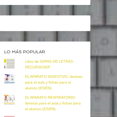
LO MÁS POPULAR
Libro de SOPAS DE LETRAS -
RECURSOSEP
EL APARATO DIGESTIVO: láminas
para el aula y fichas para el
alumno (ES/EN)
EL APARATO RESPIRATORIO:
láminas para el aula y fichas para
el alumno (ES/EN)