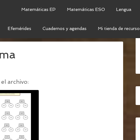
Matemáticas EP
Matemáticas ESO
Lengua
Efemérides
Cuadernos y agendas
Mi tienda de recurso
TENA MÁS PRÓXIMA
/
CENTENA MAS PROXIMA
ima
el archivo: