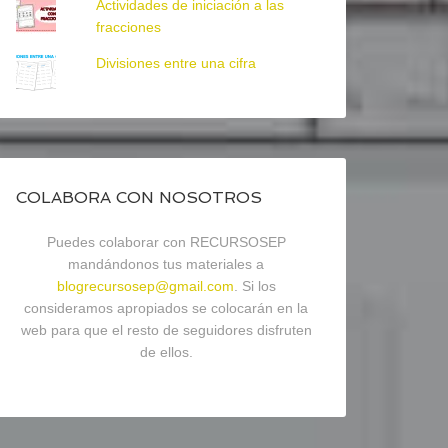
Actividades de iniciación a las
fracciones
Divisiones entre una cifra
COLABORA CON NOSOTROS
Puedes colaborar con RECURSOSEP
mandándonos tus materiales a
blogrecursosep@gmail.com
. Si los
consideramos apropiados se colocarán en la
web para que el resto de seguidores disfruten
de ellos.