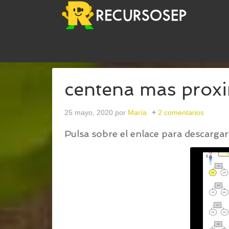
USTED ESTÁ AQUÍ:
INICIO
/
COLOREAR LA CEN
centena mas prox
25 mayo, 2020
por
María
2 comentarios
Pulsa sobre el enlace para descargar 