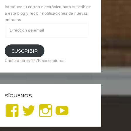
Introduce tu correo electrónico para suscribirte
a este blog y recibir notificaciones de nuevas
entradas.
Dirección
de
email
SUSCRIBIR
Únete a otros 127K suscriptores
SÍGUENOS
Ver
Ver
Ver
YouTube
perfil
perfil
perfil