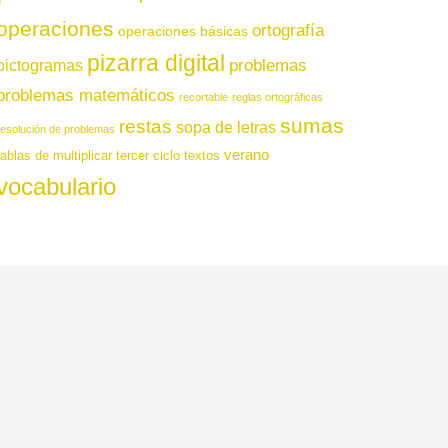
operaciones
ortografía
operaciones básicas
pizarra digital
pictogramas
problemas
problemas matemáticos
recortable
reglas ortográficas
sumas
restas
sopa de letras
resolución de problemas
verano
tablas de multiplicar
tercer ciclo
textos
vocabulario