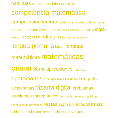
naturales
colorear
ciencias sociales
competencia matemática
comprensión lectora
cuaderno actividades
cálculo mental
inglés
descomposición
divisiones
gramática
expresión escrita
lectura
juego
lectoescritura
lectura comprensiva
lengua primaria
láminas
letras
matemáticas
matemáticas
primaria
multiplicaciones
navidad
operaciones
ortografía
operaciones básicas
pizarra digital
pictogramas
problemas
problemas matemáticos
recortable
reglas ortográficas
sumas
restas
sopa de letras
resolución de problemas
verano
tablas de multiplicar
tercer ciclo
textos