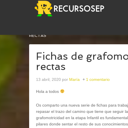
USTED ESTÁ AQUÍ:
INICIO
/
PSICOMOTRICIDAD 
RECTAS
Fichas de grafomot
rectas
13 abril, 2020
por
María
1 comentario
Hola a todos
Os comparto una nueva serie de fichas para trabaja
repasar el trazo del camino que tiene que seguir la
grafomotricidad en la etapa Infantil es fundamental
pilares donde sentar el resto de sus conocimientos