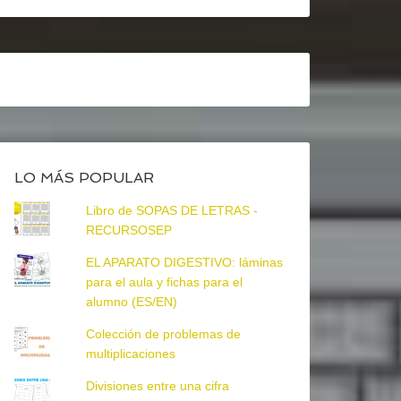
LO MÁS POPULAR
Libro de SOPAS DE LETRAS -
RECURSOSEP
EL APARATO DIGESTIVO: láminas
para el aula y fichas para el
alumno (ES/EN)
Colección de problemas de
multiplicaciones
Divisiones entre una cifra