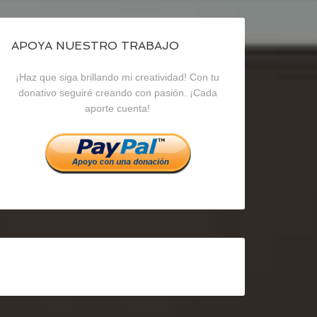
de
de
de
blogrecursosep
recursosep
recursosep
APOYA NUESTRO TRABAJO
¡Haz que siga brillando mi creatividad! Con tu
en
en
en
donativo seguiré creando con pasión. ¡Cada
aporte cuenta!
Facebook
Twitter
Instagram