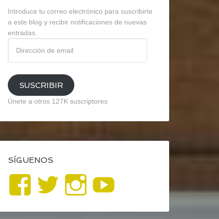
Introduce tu correo electrónico para suscribirte
a este blog y recibir notificaciones de nuevas
entradas.
Dirección
de
email
SUSCRIBIR
Únete a otros 127K suscriptores
SÍGUENOS
Ver
Ver
Ver
YouTube
perfil
perfil
perfil