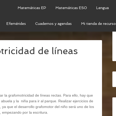
Matemáticas EP
Matemáticas ESO
Lengua
Efemérides
Cuadernos y agendas
Mi tienda de recurso
FINA
/
FICHAS DE GRAFOMOTRICIDAD DE LÍNEAS
ricidad de líneas
r la grafomotricidad de líneas rectas. Para ello, hay que
 abuela y la niña para ir al parque. Realizar ejercicios de
, ya que el desarrollo grafomotor del niño será uno de los
, empezando por la escritura.