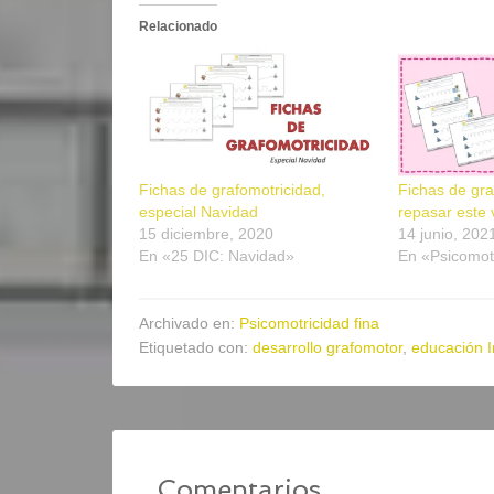
Relacionado
Fichas de grafomotricidad,
Fichas de gra
especial Navidad
repasar este
15 diciembre, 2020
14 junio, 202
En «25 DIC: Navidad»
En «Psicomotr
Archivado en:
Psicomotricidad fina
Etiquetado con:
desarrollo grafomotor
,
educación In
Comentarios