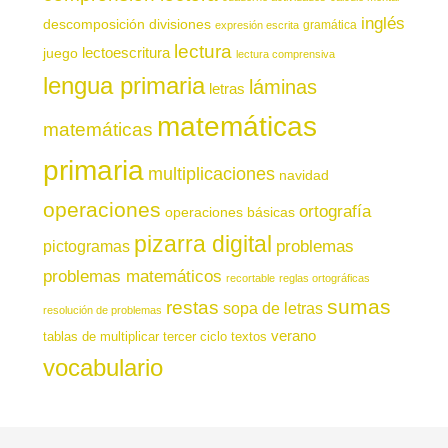
inglés
descomposición
divisiones
gramática
expresión escrita
lectura
juego
lectoescritura
lectura comprensiva
lengua primaria
láminas
letras
matemáticas
matemáticas
primaria
multiplicaciones
navidad
operaciones
ortografía
operaciones básicas
pizarra digital
pictogramas
problemas
problemas matemáticos
recortable
reglas ortográficas
sumas
restas
sopa de letras
resolución de problemas
verano
tablas de multiplicar
tercer ciclo
textos
vocabulario