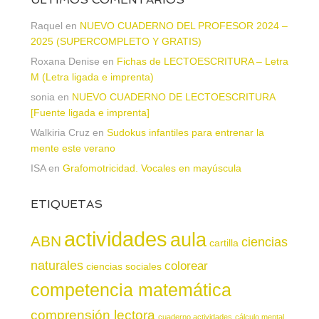
Raquel
en
NUEVO CUADERNO DEL PROFESOR 2024 –
2025 (SUPERCOMPLETO Y GRATIS)
Roxana Denise
en
Fichas de LECTOESCRITURA – Letra
M (Letra ligada e imprenta)
sonia
en
NUEVO CUADERNO DE LECTOESCRITURA
[Fuente ligada e imprenta]
Walkiria Cruz
en
Sudokus infantiles para entrenar la
mente este verano
ISA
en
Grafomotricidad. Vocales en mayúscula
ETIQUETAS
actividades
aula
ABN
ciencias
cartilla
naturales
colorear
ciencias sociales
competencia matemática
comprensión lectora
cuaderno actividades
cálculo mental