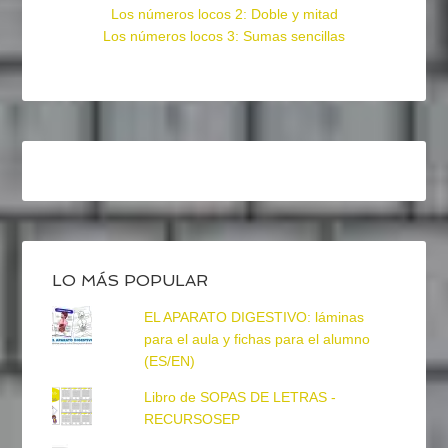
Los números locos 2: Doble y mitad
Los números locos 3: Sumas sencillas
LO MÁS POPULAR
EL APARATO DIGESTIVO: láminas
para el aula y fichas para el alumno
(ES/EN)
Libro de SOPAS DE LETRAS -
RECURSOSEP