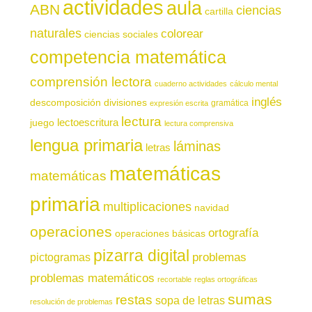
actividades
aula
ABN
ciencias
cartilla
naturales
colorear
ciencias sociales
competencia matemática
comprensión lectora
cuaderno actividades
cálculo mental
inglés
descomposición
divisiones
gramática
expresión escrita
lectura
juego
lectoescritura
lectura comprensiva
lengua primaria
láminas
letras
matemáticas
matemáticas
primaria
multiplicaciones
navidad
operaciones
ortografía
operaciones básicas
pizarra digital
pictogramas
problemas
problemas matemáticos
recortable
reglas ortográficas
sumas
restas
sopa de letras
resolución de problemas