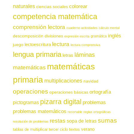
naturales
colorear
ciencias sociales
competencia matemática
comprensión lectora
cuaderno actividades
cálculo mental
inglés
descomposición
divisiones
gramática
expresión escrita
lectura
juego
lectoescritura
lectura comprensiva
lengua primaria
láminas
letras
matemáticas
matemáticas
primaria
multiplicaciones
navidad
operaciones
ortografía
operaciones básicas
pizarra digital
pictogramas
problemas
problemas matemáticos
recortable
reglas ortográficas
sumas
restas
sopa de letras
resolución de problemas
verano
tablas de multiplicar
tercer ciclo
textos