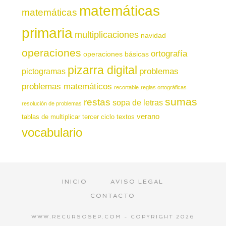
matemáticas
matemáticas
primaria
multiplicaciones
navidad
operaciones
ortografía
operaciones básicas
pizarra digital
pictogramas
problemas
problemas matemáticos
recortable
reglas ortográficas
sumas
restas
sopa de letras
resolución de problemas
verano
tablas de multiplicar
tercer ciclo
textos
vocabulario
INICIO
AVISO LEGAL
CONTACTO
WWW.RECURSOSEP.COM - COPYRIGHT 2026