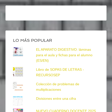
LO MÁS POPULAR
EL APARATO DIGESTIVO: láminas
para el aula y fichas para el alumno
(ES/EN)
Libro de SOPAS DE LETRAS -
RECURSOSEP
Colección de problemas de
multiplicaciones
Divisiones entre una cifra
NUEVO CUADERNO DOCENTE 2025