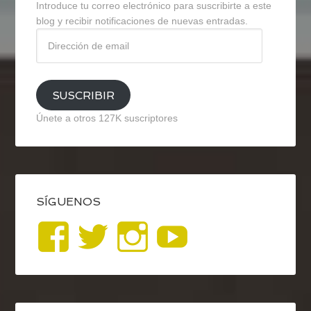
Introduce tu correo electrónico para suscribirte a este
blog y recibir notificaciones de nuevas entradas.
Dirección
de
email
SUSCRIBIR
Únete a otros 127K suscriptores
SÍGUENOS
Ver
Ver
Ver
YouTub
perfil
perfil
perfil
de
de
de