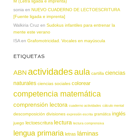
M (Letra ligada e imprenta)
sonia
en
NUEVO CUADERNO DE LECTOESCRITURA
[Fuente ligada e imprenta]
Walkiria Cruz
en
Sudokus infantiles para entrenar la
mente este verano
ISA
en
Grafomotricidad. Vocales en mayúscula
ETIQUETAS
actividades
aula
ABN
ciencias
cartilla
naturales
colorear
ciencias sociales
competencia matemática
comprensión lectora
cuaderno actividades
cálculo mental
inglés
descomposición
divisiones
gramática
expresión escrita
lectura
juego
lectoescritura
lectura comprensiva
lengua primaria
láminas
letras