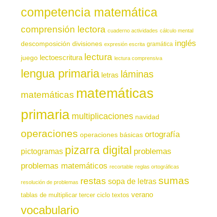
competencia matemática
comprensión lectora
cuaderno actividades
cálculo mental
inglés
descomposición
divisiones
gramática
expresión escrita
lectura
juego
lectoescritura
lectura comprensiva
lengua primaria
láminas
letras
matemáticas
matemáticas
primaria
multiplicaciones
navidad
operaciones
ortografía
operaciones básicas
pizarra digital
pictogramas
problemas
problemas matemáticos
recortable
reglas ortográficas
sumas
restas
sopa de letras
resolución de problemas
verano
tablas de multiplicar
tercer ciclo
textos
vocabulario