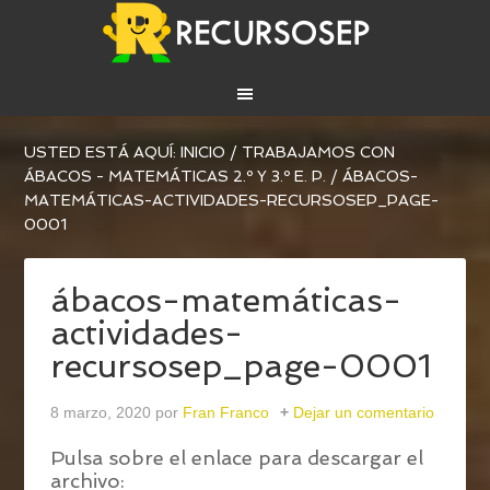
USTED ESTÁ AQUÍ:
INICIO
/
TRABAJAMOS CON
ÁBACOS - MATEMÁTICAS 2.º Y 3.º E. P.
/
ÁBACOS-
MATEMÁTICAS-ACTIVIDADES-RECURSOSEP_PAGE-
0001
ábacos-matemáticas-
actividades-
recursosep_page-0001
8 marzo, 2020
por
Fran Franco
Dejar un comentario
Pulsa sobre el enlace para descargar el
archivo: