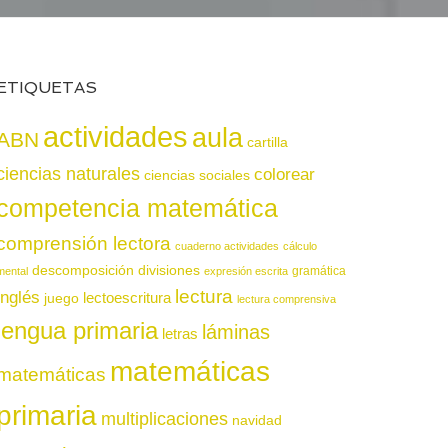
ETIQUETAS
actividades
aula
ABN
cartilla
ciencias naturales
colorear
ciencias sociales
competencia matemática
comprensión lectora
cuaderno actividades
cálculo
descomposición
divisiones
gramática
mental
expresión escrita
lectura
inglés
juego
lectoescritura
lectura comprensiva
lengua primaria
láminas
letras
matemáticas
matemáticas
primaria
multiplicaciones
navidad