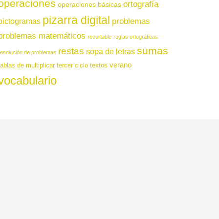
operaciones
ortografía
operaciones básicas
pizarra digital
pictogramas
problemas
problemas matemáticos
recortable
reglas ortográficas
sumas
restas
sopa de letras
resolución de problemas
verano
tablas de multiplicar
tercer ciclo
textos
vocabulario