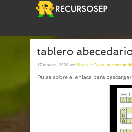
USTED ESTÁ AQUÍ:
INICIO
/
EL TABLERO DEL A
tablero abecedari
17 febrero, 2020
por
María
Dejar un comentari
Pulsa sobre el enlace para descargar 