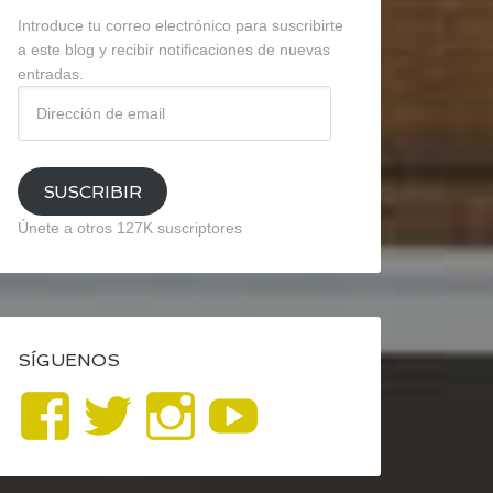
Introduce tu correo electrónico para suscribirte
a este blog y recibir notificaciones de nuevas
entradas.
Dirección
de
email
SUSCRIBIR
Únete a otros 127K suscriptores
SÍGUENOS
Ver
Ver
Ver
YouTube
perfil
perfil
perfil