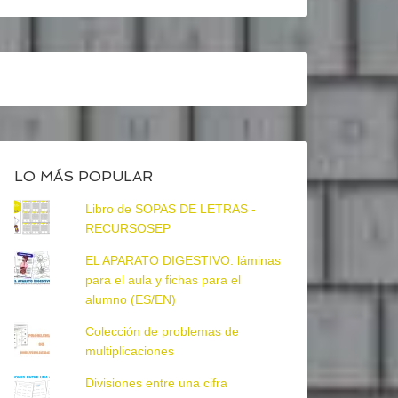
LO MÁS POPULAR
Libro de SOPAS DE LETRAS -
RECURSOSEP
EL APARATO DIGESTIVO: láminas
para el aula y fichas para el
alumno (ES/EN)
Colección de problemas de
multiplicaciones
Divisiones entre una cifra