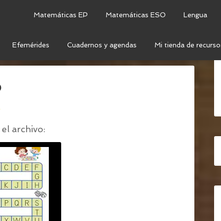
Matemáticas EP
Matemáticas ESO
Lengua
Efemérides
Cuadernos y agendas
Mi tienda de recurso
BECEDARIO
/
TABLERO ABECEDARIO
o
o
el archivo: