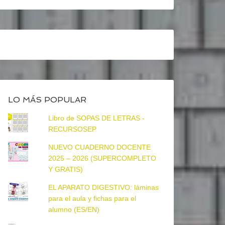
LO MÁS POPULAR
Libro de SOPAS DE LETRAS -
RECURSOSEP
NUEVO CUADERNO DOCENTE
2025 – 2026 (SUPERCOMPLETO
Y GRATIS)
EL APARATO DIGESTIVO: láminas
para el aula y fichas para el
alumno (ES/EN)