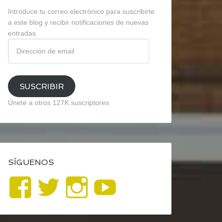
Introduce tu correo electrónico para suscribirte
a este blog y recibir notificaciones de nuevas
entradas.
Dirección
de
email
SUSCRIBIR
Únete a otros 127K suscriptores
SÍGUENOS
Ver
Ver
Ver
YouTube
perfil
perfil
perfil