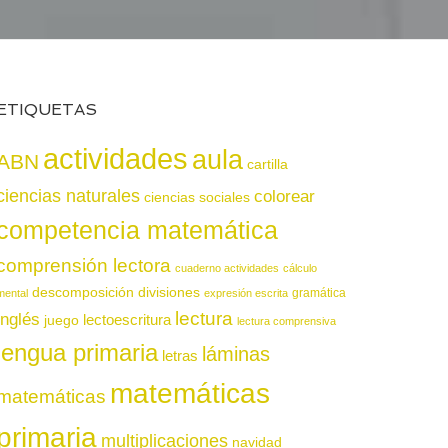
ETIQUETAS
actividades
aula
ABN
cartilla
ciencias naturales
colorear
ciencias sociales
competencia matemática
comprensión lectora
cuaderno actividades
cálculo
descomposición
divisiones
gramática
mental
expresión escrita
lectura
inglés
juego
lectoescritura
lectura comprensiva
lengua primaria
láminas
letras
matemáticas
matemáticas
primaria
multiplicaciones
navidad