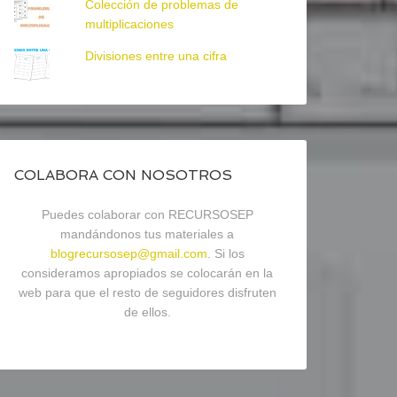
Colección de problemas de
multiplicaciones
Divisiones entre una cifra
COLABORA CON NOSOTROS
Puedes colaborar con RECURSOSEP
mandándonos tus materiales a
blogrecursosep@gmail.com
. Si los
consideramos apropiados se colocarán en la
web para que el resto de seguidores disfruten
de ellos.