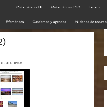
Matemáticas EP
Matemáticas ESO
Lengua
Efemérides
Cuadernos y agendas
Mi tienda de recurso
EL DÍA DE ANDALUCÍA
/
DIA DE ANDALUCIA (2)
2)
o
el archivo: