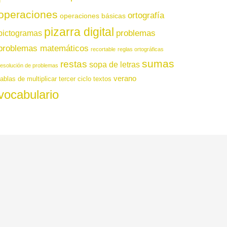
operaciones
ortografía
operaciones básicas
pizarra digital
pictogramas
problemas
problemas matemáticos
recortable
reglas ortográficas
sumas
restas
sopa de letras
resolución de problemas
verano
tablas de multiplicar
tercer ciclo
textos
vocabulario