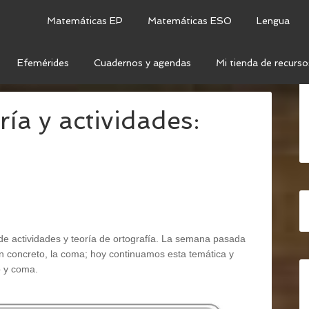
Matemáticas EP
Matemáticas ESO
Lengua
Efemérides
Cuadernos y agendas
Mi tienda de recurso
LLO DE TEORÍA Y ACTIVIDADES: «PUNTO Y COMA»
ría y actividades:
e actividades y teoría de ortografía. La semana pasada
n concreto, la coma; hoy continuamos esta temática y
o y coma.