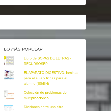
LO MÁS POPULAR
Libro de SOPAS DE LETRAS -
RECURSOSEP
EL APARATO DIGESTIVO: láminas
para el aula y fichas para el
alumno (ES/EN)
Colección de problemas de
multiplicaciones
Divisiones entre una cifra