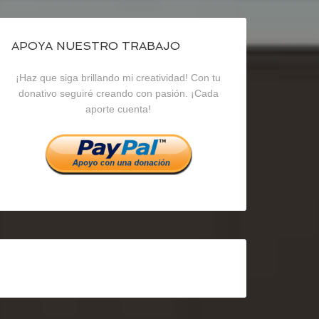
de
de
de
blogrecursosep
recursosep
recursosep
APOYA NUESTRO TRABAJO
¡Haz que siga brillando mi creatividad! Con tu
en
en
en
donativo seguiré creando con pasión. ¡Cada
aporte cuenta!
Facebook
Twitter
Instagram