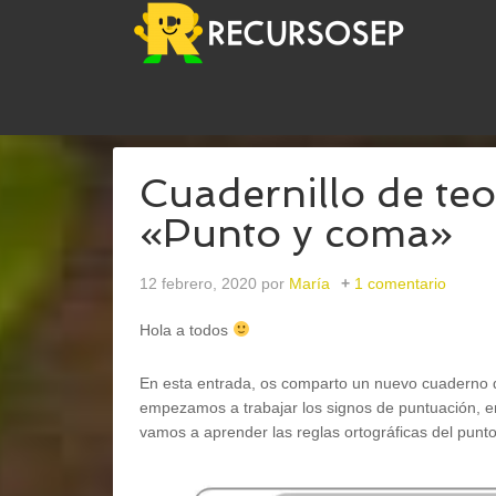
USTED ESTÁ AQUÍ:
INICIO
/
LENGUA
/
CUADERNI
Cuadernillo de teo
«Punto y coma»
12 febrero, 2020
por
María
1 comentario
Hola a todos
En esta entrada, os comparto un nuevo cuaderno d
empezamos a trabajar los signos de puntuación, e
vamos a aprender las reglas ortográficas del punt