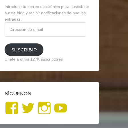
Introduce tu correo electrónico para suscribirte
a este blog y recibir notificaciones de nuevas
entradas.
Dirección
de
email
SUSCRIBIR
Únete a otros 127K suscriptores
SÍGUENOS
Ver
Ver
Ver
YouTube
perfil
perfil
perfil