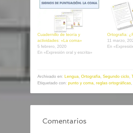
Cuadernillo de teoría y
Ortografía: 
actividades: «La coma»
11 marzo, 20
5 febrero, 2020
En «Expresión
En «Expresión oral y escrita»
Archivado en:
Lengua
,
Ortografía
,
Segundo ciclo
,
Etiquetado con:
punto y coma
,
reglas ortográficas
Comentarios