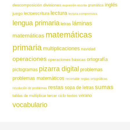
inglés
descomposición
divisiones
gramática
expresión escrita
lectura
juego
lectoescritura
lectura comprensiva
lengua primaria
láminas
letras
matemáticas
matemáticas
primaria
multiplicaciones
navidad
operaciones
ortografía
operaciones básicas
pizarra digital
pictogramas
problemas
problemas matemáticos
recortable
reglas ortográficas
sumas
restas
sopa de letras
resolución de problemas
verano
tablas de multiplicar
tercer ciclo
textos
vocabulario