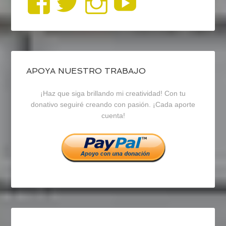
Ver
Ver
Ver
YouTub
perfil
perfil
perfil
de
de
de
blogrecursosep
recursosep
recursosep
APOYA NUESTRO TRABAJO
¡Haz que siga brillando mi creatividad! Con tu
en
en
en
donativo seguiré creando con pasión. ¡Cada aporte
cuenta!
Facebook
Twitter
Instagram