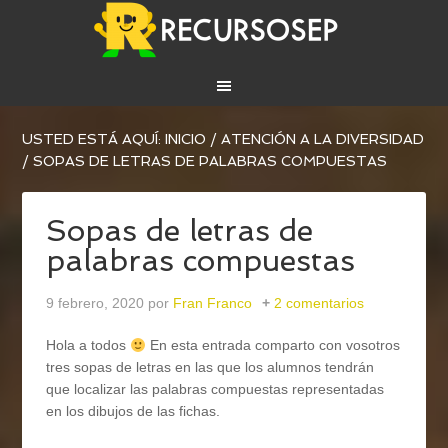
USTED ESTÁ AQUÍ:
INICIO
/
ATENCIÓN A LA DIVERSIDAD
/
SOPAS DE LETRAS DE PALABRAS COMPUESTAS
Sopas de letras de
palabras compuestas
9 febrero, 2020
por
Fran Franco
2 comentarios
Hola a todos
En esta entrada comparto con vosotros
tres sopas de letras en las que los alumnos tendrán
que localizar las palabras compuestas representadas
en los dibujos de las fichas.