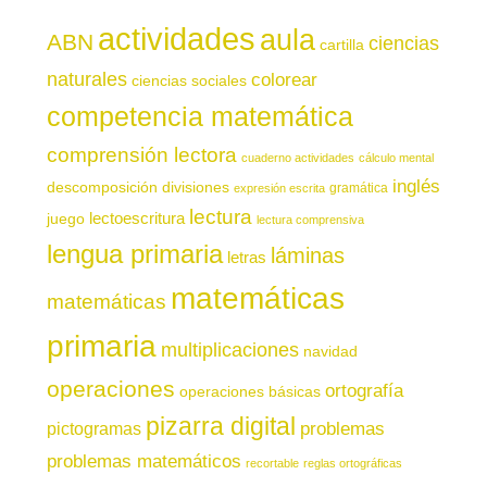
actividades
aula
ABN
ciencias
cartilla
naturales
colorear
ciencias sociales
competencia matemática
comprensión lectora
cuaderno actividades
cálculo mental
inglés
descomposición
divisiones
gramática
expresión escrita
lectura
juego
lectoescritura
lectura comprensiva
lengua primaria
láminas
letras
matemáticas
matemáticas
primaria
multiplicaciones
navidad
operaciones
ortografía
operaciones básicas
pizarra digital
pictogramas
problemas
problemas matemáticos
recortable
reglas ortográficas