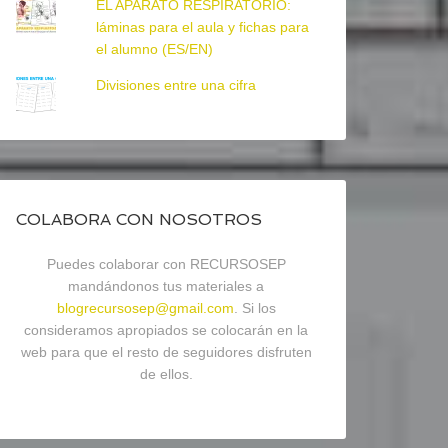
EL APARATO RESPIRATORIO:
láminas para el aula y fichas para
el alumno (ES/EN)
Divisiones entre una cifra
COLABORA CON NOSOTROS
Puedes colaborar con RECURSOSEP
mandándonos tus materiales a
blogrecursosep@gmail.com
. Si los
consideramos apropiados se colocarán en la
web para que el resto de seguidores disfruten
de ellos.