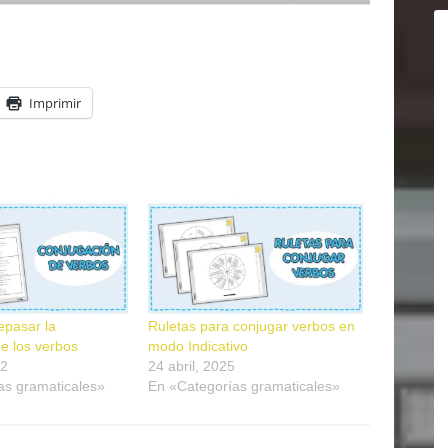
Imprimir
epasar la
Ruletas para conjugar verbos en
e los verbos
modo Indicativo
22
24 abril, 2025
as gramaticales»
En «Categorías gramaticales»