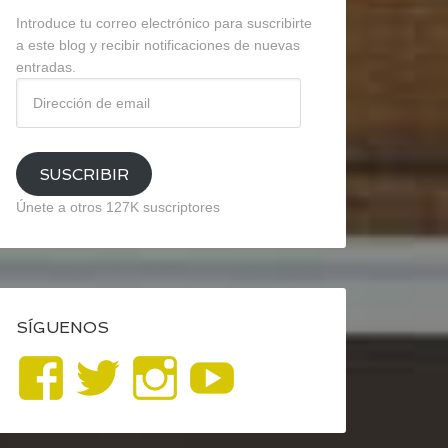
Introduce tu correo electrónico para suscribirte
a este blog y recibir notificaciones de nuevas
entradas.
Dirección
de
email
SUSCRIBIR
Únete a otros 127K suscriptores
SÍGUENOS
Ver
Ver
Ver
YouTube
perfil
perfil
perfil