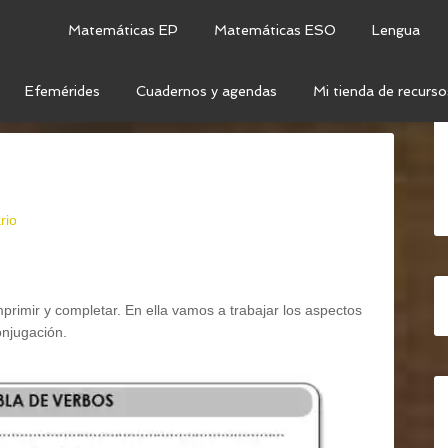
Matemáticas EP
Matemáticas ESO
Lengua
Efemérides
Cuadernos y agendas
Mi tienda de recurso
 VERBOS.
rio
mprimir y completar. En ella vamos a trabajar los aspectos
onjugación.