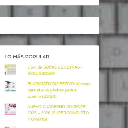
LO MÁS POPULAR
Libro de SOPAS DE LETRAS -
RECURSOSEP
EL APARATO DIGESTIVO: láminas
para el aula y fichas para el
alumno (ES/EN)
NUEVO CUADERNO DOCENTE
2025 – 2026 (SUPERCOMPLETO
Y GRATIS)