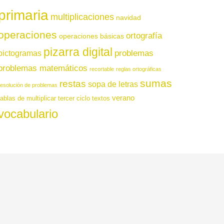
primaria
multiplicaciones
navidad
operaciones
ortografía
operaciones básicas
pizarra digital
pictogramas
problemas
problemas matemáticos
recortable
reglas ortográficas
sumas
restas
sopa de letras
resolución de problemas
verano
tablas de multiplicar
tercer ciclo
textos
vocabulario