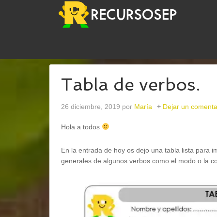
USTED ESTÁ AQUÍ:
INICIO
/
LENGUA
/
TABLA DE
Tabla de verbos.
26 diciembre, 2019
por
María
Dejar un comenta
Hola a todos
En la entrada de hoy os dejo una tabla lista para i
generales de algunos verbos como el modo o la c