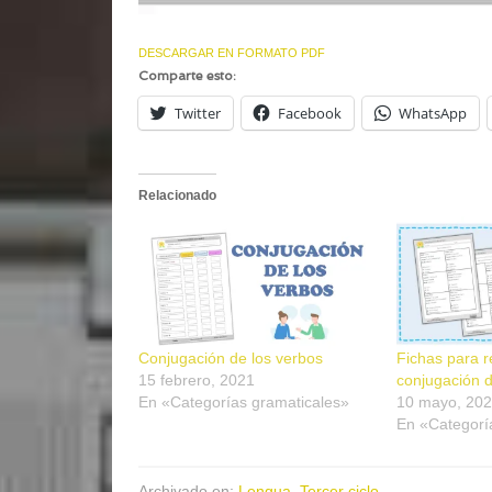
DESCARGAR EN FORMATO PDF
Comparte esto:
Twitter
Facebook
WhatsApp
Relacionado
Conjugación de los verbos
Fichas para r
15 febrero, 2021
conjugación d
En «Categorías gramaticales»
10 mayo, 20
En «Categorí
Archivado en:
Lengua
,
Tercer ciclo