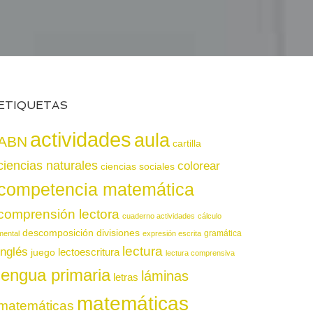
ETIQUETAS
actividades
aula
ABN
cartilla
ciencias naturales
colorear
ciencias sociales
competencia matemática
comprensión lectora
cuaderno actividades
cálculo
descomposición
divisiones
gramática
mental
expresión escrita
lectura
inglés
juego
lectoescritura
lectura comprensiva
lengua primaria
láminas
letras
matemáticas
matemáticas