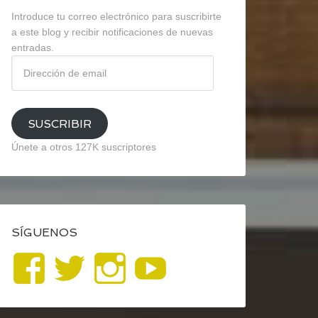
Introduce tu correo electrónico para suscribirte
a este blog y recibir notificaciones de nuevas
entradas.
Dirección
de
email
SUSCRIBIR
Únete a otros 127K suscriptores
SÍGUENOS
Ver
Ver
Ver
YouTube
perfil
perfil
perfil