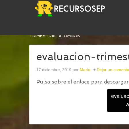
USTED ESTÁ AQUÍ:
INICIO
/
EVALUACIÓN TRIME
TRIMESTRAL-ALUMNOS
evaluacion-trimes
17 diciembre, 2019
por
María
Dejar un comenta
Pulsa sobre el enlace para descargar 
evaluac
a