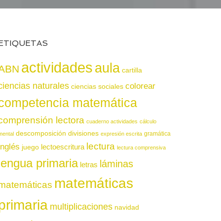
ETIQUETAS
actividades
aula
ABN
cartilla
ciencias naturales
colorear
ciencias sociales
competencia matemática
comprensión lectora
cuaderno actividades
cálculo
descomposición
divisiones
gramática
mental
expresión escrita
lectura
inglés
juego
lectoescritura
lectura comprensiva
lengua primaria
láminas
letras
matemáticas
matemáticas
primaria
multiplicaciones
navidad