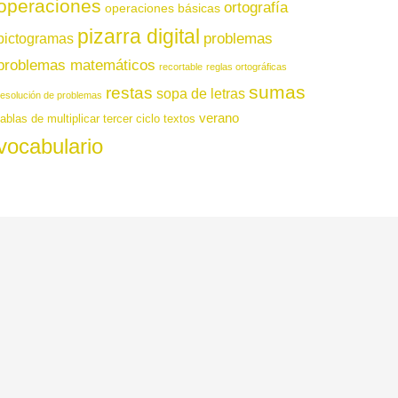
operaciones
ortografía
operaciones básicas
pizarra digital
pictogramas
problemas
problemas matemáticos
recortable
reglas ortográficas
sumas
restas
sopa de letras
resolución de problemas
verano
tablas de multiplicar
tercer ciclo
textos
vocabulario