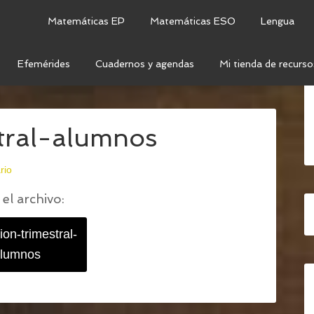
Matemáticas EP
Matemáticas ESO
Lengua
Efemérides
Cuadernos y agendas
Mi tienda de recurso
STRAL PARA EL ALUMNO
/
EVALUACION-
tral-alumnos
rio
el archivo:
ion-trimestral-
lumnos