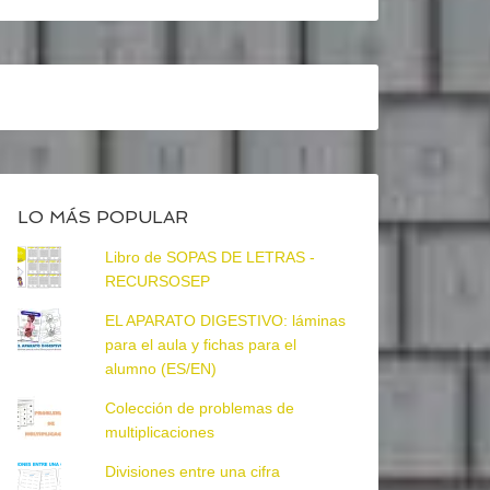
LO MÁS POPULAR
Libro de SOPAS DE LETRAS -
RECURSOSEP
EL APARATO DIGESTIVO: láminas
para el aula y fichas para el
alumno (ES/EN)
Colección de problemas de
multiplicaciones
Divisiones entre una cifra