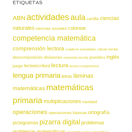
ETIQUETAS
actividades
aula
ABN
ciencias
cartilla
naturales
colorear
ciencias sociales
competencia matemática
comprensión lectora
cuaderno actividades
cálculo mental
inglés
descomposición
divisiones
gramática
expresión escrita
lectura
juego
lectoescritura
lectura comprensiva
lengua primaria
láminas
letras
matemáticas
matemáticas
primaria
multiplicaciones
navidad
operaciones
ortografía
operaciones básicas
pizarra digital
pictogramas
problemas
problemas matemáticos
recortable
reglas ortográficas