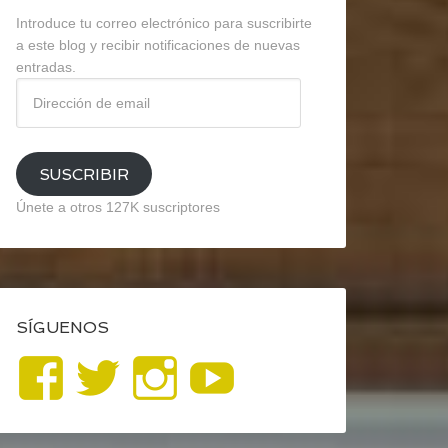
Introduce tu correo electrónico para suscribirte
a este blog y recibir notificaciones de nuevas
entradas.
Dirección
de
email
SUSCRIBIR
Únete a otros 127K suscriptores
SÍGUENOS
Ver
Ver
Ver
YouTube
perfil
perfil
perfil