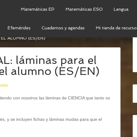
Matemáticas EP
Matemáticas ESO
Lengua
Efemérides
Cuadernos y agendas
Mi tienda de recurso
 MEDIO
/
CIENCIAS DE LA NATURALEZA
/
LA CÉLULA
 EL ALUMNO (ES/EN)
: láminas para el
a el alumno (ES/EN)
rios
iendo con vosotros las láminas de CIENCIA que tanto os
és, y se incluyen fichas y láminas mudas para que el