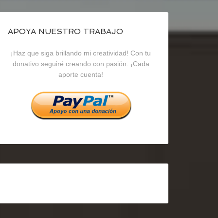
de
de
de
blogrecursosep
recursosep
recursosep
APOYA NUESTRO TRABAJO
¡Haz que siga brillando mi creatividad! Con tu
en
en
en
donativo seguiré creando con pasión. ¡Cada
aporte cuenta!
Facebook
Twitter
Instagram