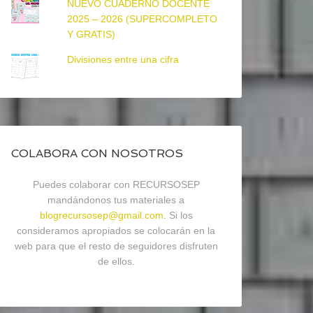
NUEVO CUADERNO DOCENTE
2025 – 2026 (SUPERCOMPLETO
Y GRATIS)
Divisiones entre una cifra
COLABORA CON NOSOTROS
Puedes colaborar con RECURSOSEP
mandándonos tus materiales a
blogrecursosep@gmail.com
. Si los
consideramos apropiados se colocarán en la
web para que el resto de seguidores disfruten
de ellos.