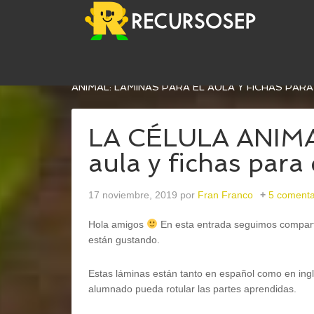
USTED ESTÁ AQUÍ:
INICIO
/
CONOCIMIENTO DEL
ANIMAL: LÁMINAS PARA EL AULA Y FICHAS PARA
LA CÉLULA ANIMAL
aula y fichas par
17 noviembre, 2019
por
Fran Franco
5 comenta
Hola amigos
En esta entrada seguimos compart
están gustando.
Estas láminas están tanto en español como en ingl
alumnado pueda rotular las partes aprendidas.