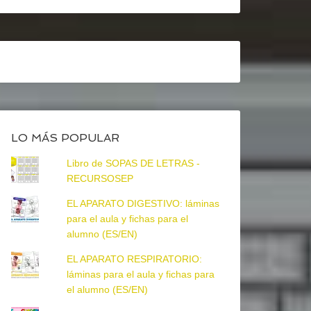
LO MÁS POPULAR
Libro de SOPAS DE LETRAS -
RECURSOSEP
EL APARATO DIGESTIVO: láminas
para el aula y fichas para el
alumno (ES/EN)
EL APARATO RESPIRATORIO:
láminas para el aula y fichas para
el alumno (ES/EN)