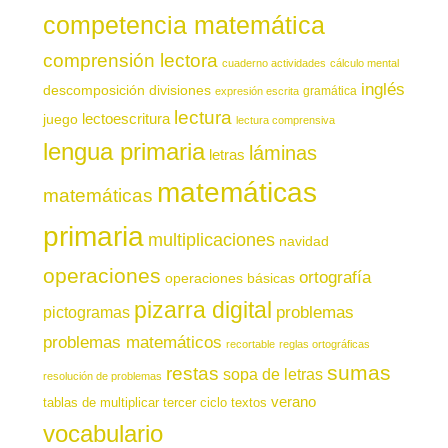
competencia matemática
comprensión lectora
cuaderno actividades
cálculo mental
inglés
descomposición
divisiones
gramática
expresión escrita
lectura
juego
lectoescritura
lectura comprensiva
lengua primaria
láminas
letras
matemáticas
matemáticas
primaria
multiplicaciones
navidad
operaciones
ortografía
operaciones básicas
pizarra digital
pictogramas
problemas
problemas matemáticos
recortable
reglas ortográficas
sumas
restas
sopa de letras
resolución de problemas
verano
tablas de multiplicar
tercer ciclo
textos
vocabulario