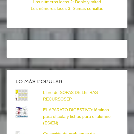
Los números locos 2: Doble y mitad
Los números locos 3: Sumas sencillas
LO MÁS POPULAR
Libro de SOPAS DE LETRAS -
RECURSOSEP
EL APARATO DIGESTIVO: láminas
para el aula y fichas para el alumno
(ES/EN)
Colección de problemas de