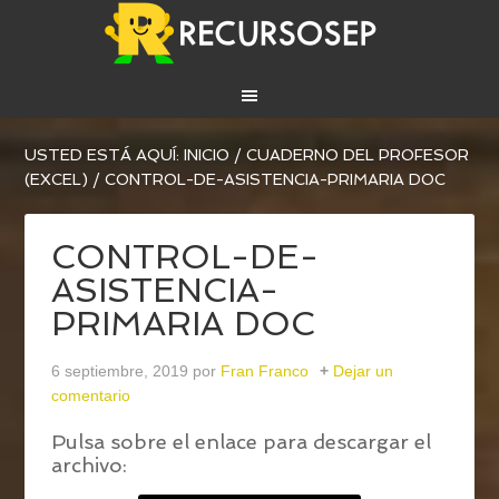
USTED ESTÁ AQUÍ:
INICIO
/
CUADERNO DEL PROFESOR
(EXCEL)
/
CONTROL-DE-ASISTENCIA-PRIMARIA DOC
CONTROL-DE-
ASISTENCIA-
PRIMARIA DOC
6 septiembre, 2019
por
Fran Franco
Dejar un
comentario
Pulsa sobre el enlace para descargar el
archivo: