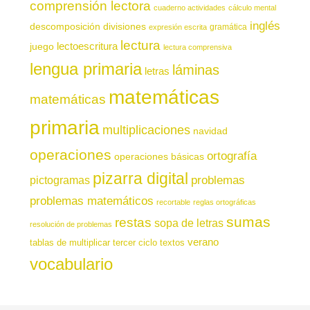
comprensión lectora
cuaderno actividades
cálculo mental
inglés
descomposición
divisiones
gramática
expresión escrita
lectura
juego
lectoescritura
lectura comprensiva
lengua primaria
láminas
letras
matemáticas
matemáticas
primaria
multiplicaciones
navidad
operaciones
ortografía
operaciones básicas
pizarra digital
pictogramas
problemas
problemas matemáticos
recortable
reglas ortográficas
sumas
restas
sopa de letras
resolución de problemas
verano
tablas de multiplicar
tercer ciclo
textos
vocabulario