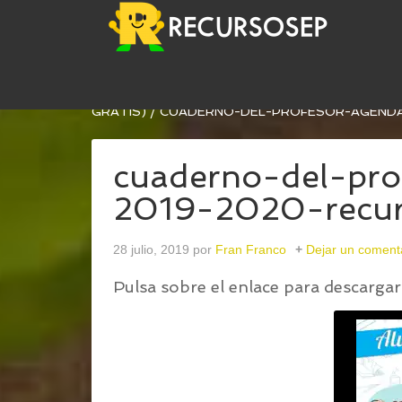
USTED ESTÁ AQUÍ:
INICIO
/
CUADERNO DEL PRO
GRATIS)
/
CUADERNO-DEL-PROFESOR-AGENDA
cuaderno-del-pro
2019-2020-recu
28 julio, 2019
por
Fran Franco
Dejar un coment
Pulsa sobre el enlace para descargar 