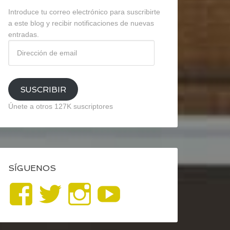
Introduce tu correo electrónico para suscribirte
a este blog y recibir notificaciones de nuevas
entradas.
Dirección
de
email
SUSCRIBIR
Únete a otros 127K suscriptores
SÍGUENOS
Ver
Ver
Ver
YouTube
perfil
perfil
perfil