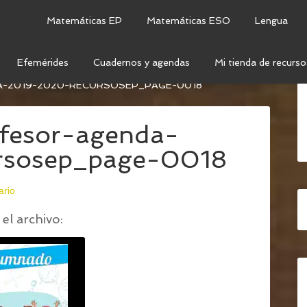
Matemáticas EP
Matemáticas ESO
Lengua
Efemérides
Cuadernos y agendas
Mi tienda de recurso
FESOR & AGENDA 2019 – 2020 (SUPERCOMPLETO Y
-2019-2020-RECURSOSEP_PAGE-0018
fesor-agenda-
rsosep_page-0018
ario
el archivo: