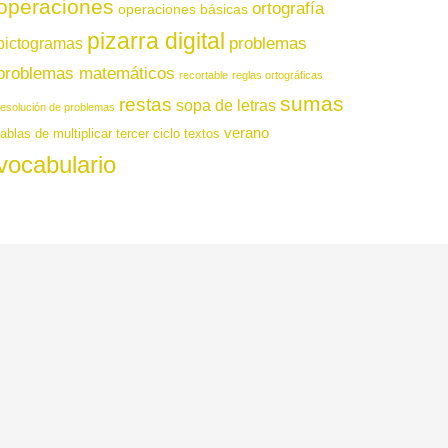
operaciones
ortografía
operaciones básicas
pizarra digital
pictogramas
problemas
problemas matemáticos
recortable
reglas ortográficas
sumas
restas
sopa de letras
resolución de problemas
verano
tablas de multiplicar
tercer ciclo
textos
vocabulario