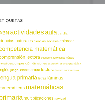
ETIQUETAS
actividades
aula
ABN
cartilla
ciencias naturales
colorear
ciencias sociales
competencia matemática
comprensión lectora
cuaderno actividades
cálculo
descomposición
divisiones
gramática
mental
expresión escrita
lectura
inglés
juego
lectoescritura
lectura comprensiva
lengua primaria
láminas
letras
matemáticas
matemáticas
primaria
multiplicaciones
navidad