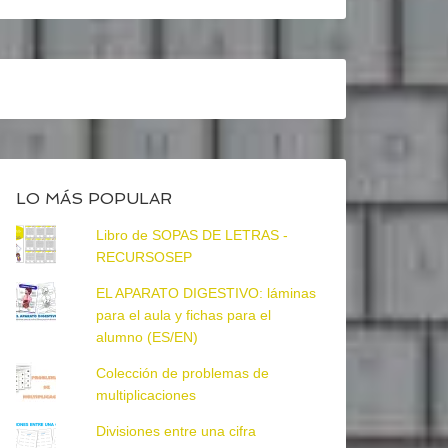
LO MÁS POPULAR
Libro de SOPAS DE LETRAS -
RECURSOSEP
EL APARATO DIGESTIVO: láminas
para el aula y fichas para el
alumno (ES/EN)
Colección de problemas de
multiplicaciones
Divisiones entre una cifra