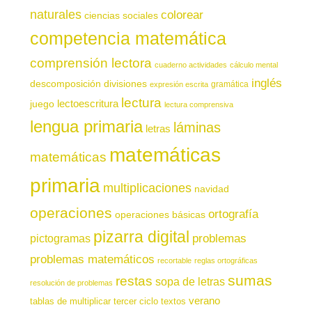
naturales
colorear
ciencias sociales
competencia matemática
comprensión lectora
cuaderno actividades
cálculo mental
inglés
descomposición
divisiones
gramática
expresión escrita
lectura
juego
lectoescritura
lectura comprensiva
lengua primaria
láminas
letras
matemáticas
matemáticas
primaria
multiplicaciones
navidad
operaciones
ortografía
operaciones básicas
pizarra digital
pictogramas
problemas
problemas matemáticos
recortable
reglas ortográficas
sumas
restas
sopa de letras
resolución de problemas
verano
tablas de multiplicar
tercer ciclo
textos