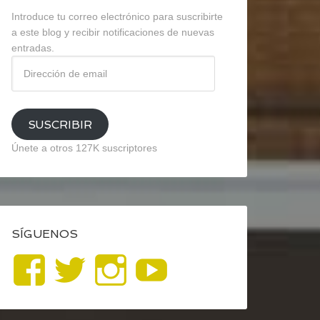
Introduce tu correo electrónico para suscribirte
a este blog y recibir notificaciones de nuevas
entradas.
Dirección
de
email
SUSCRIBIR
Únete a otros 127K suscriptores
SÍGUENOS
Ver
Ver
Ver
YouTube
perfil
perfil
perfil