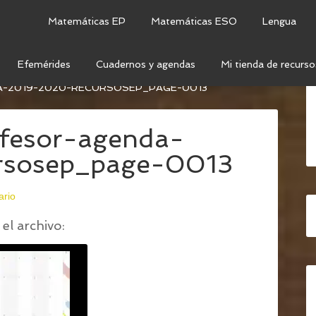
Matemáticas EP
Matemáticas ESO
Lengua
Efemérides
Cuadernos y agendas
Mi tienda de recurso
FESOR & AGENDA 2019 – 2020 (SUPERCOMPLETO Y
-2019-2020-RECURSOSEP_PAGE-0013
fesor-agenda-
rsosep_page-0013
ario
el archivo: