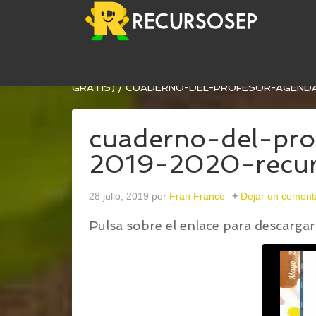
USTED ESTÁ AQUÍ:
INICIO
/
CUADERNO DEL PRO
GRATIS)
/
CUADERNO-DEL-PROFESOR-AGENDA
cuaderno-del-pro
2019-2020-recu
28 julio, 2019
por
Fran Franco
Dejar un coment
Pulsa sobre el enlace para descargar 