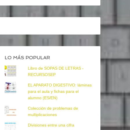
LO MÁS POPULAR
Libro de SOPAS DE LETRAS -
RECURSOSEP
EL APARATO DIGESTIVO: láminas
para el aula y fichas para el
alumno (ES/EN)
Colección de problemas de
multiplicaciones
Divisiones entre una cifra