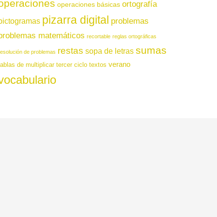
operaciones
ortografía
operaciones básicas
pizarra digital
pictogramas
problemas
problemas matemáticos
recortable
reglas ortográficas
sumas
restas
sopa de letras
resolución de problemas
verano
tablas de multiplicar
tercer ciclo
textos
vocabulario