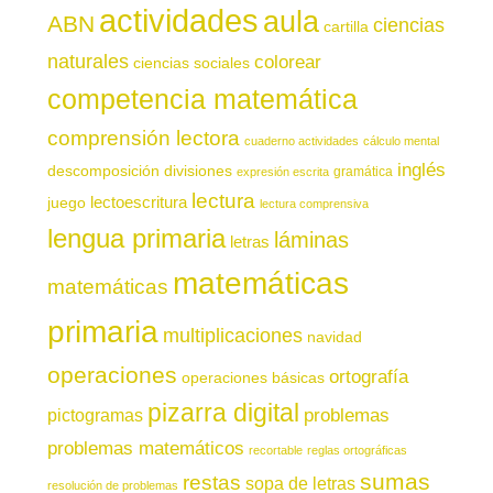
actividades
aula
ABN
ciencias
cartilla
naturales
colorear
ciencias sociales
competencia matemática
comprensión lectora
cuaderno actividades
cálculo mental
inglés
descomposición
divisiones
gramática
expresión escrita
lectura
juego
lectoescritura
lectura comprensiva
lengua primaria
láminas
letras
matemáticas
matemáticas
primaria
multiplicaciones
navidad
operaciones
ortografía
operaciones básicas
pizarra digital
pictogramas
problemas
problemas matemáticos
recortable
reglas ortográficas
sumas
restas
sopa de letras
resolución de problemas