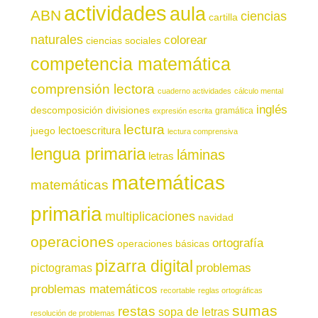
actividades
aula
ABN
ciencias
cartilla
naturales
colorear
ciencias sociales
competencia matemática
comprensión lectora
cuaderno actividades
cálculo mental
inglés
descomposición
divisiones
gramática
expresión escrita
lectura
juego
lectoescritura
lectura comprensiva
lengua primaria
láminas
letras
matemáticas
matemáticas
primaria
multiplicaciones
navidad
operaciones
ortografía
operaciones básicas
pizarra digital
pictogramas
problemas
problemas matemáticos
recortable
reglas ortográficas
sumas
restas
sopa de letras
resolución de problemas