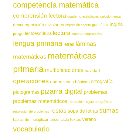
competencia matemática
comprensión lectora
cuaderno actividades
cálculo mental
inglés
descomposición
divisiones
gramática
expresión escrita
lectura
juego
lectoescritura
lectura comprensiva
lengua primaria
láminas
letras
matemáticas
matemáticas
primaria
multiplicaciones
navidad
operaciones
ortografía
operaciones básicas
pizarra digital
pictogramas
problemas
problemas matemáticos
recortable
reglas ortográficas
sumas
restas
sopa de letras
resolución de problemas
verano
tablas de multiplicar
tercer ciclo
textos
vocabulario