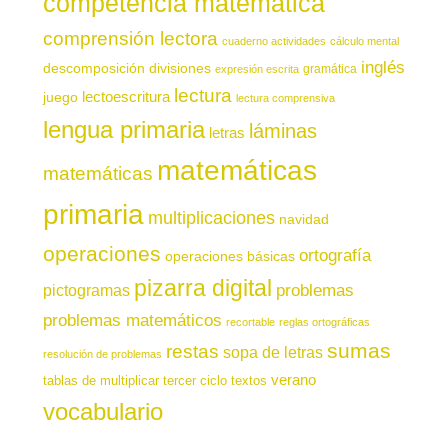
competencia matemática
comprensión lectora
cuaderno actividades
cálculo mental
inglés
descomposición
divisiones
gramática
expresión escrita
lectura
juego
lectoescritura
lectura comprensiva
lengua primaria
láminas
letras
matemáticas
matemáticas
primaria
multiplicaciones
navidad
operaciones
ortografía
operaciones básicas
pizarra digital
pictogramas
problemas
problemas matemáticos
recortable
reglas ortográficas
sumas
restas
sopa de letras
resolución de problemas
verano
tablas de multiplicar
tercer ciclo
textos
vocabulario