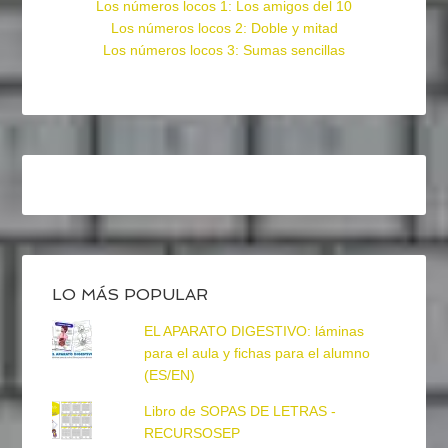
Los números locos 1: Los amigos del 10
Los números locos 2: Doble y mitad
Los números locos 3: Sumas sencillas
LO MÁS POPULAR
EL APARATO DIGESTIVO: láminas
para el aula y fichas para el alumno
(ES/EN)
Libro de SOPAS DE LETRAS -
RECURSOSEP