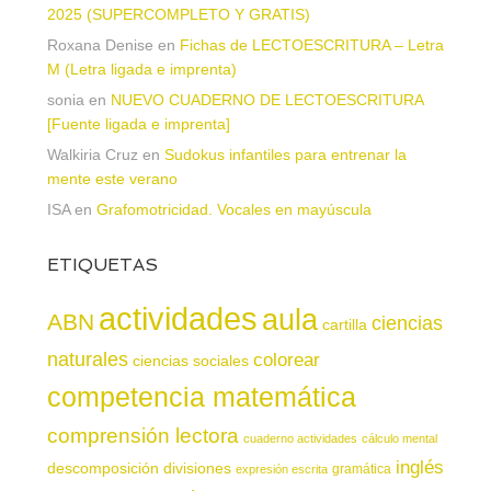
2025 (SUPERCOMPLETO Y GRATIS)
Roxana Denise
en
Fichas de LECTOESCRITURA – Letra
M (Letra ligada e imprenta)
sonia
en
NUEVO CUADERNO DE LECTOESCRITURA
[Fuente ligada e imprenta]
Walkiria Cruz
en
Sudokus infantiles para entrenar la
mente este verano
ISA
en
Grafomotricidad. Vocales en mayúscula
ETIQUETAS
actividades
aula
ABN
ciencias
cartilla
naturales
colorear
ciencias sociales
competencia matemática
comprensión lectora
cuaderno actividades
cálculo mental
inglés
descomposición
divisiones
gramática
expresión escrita