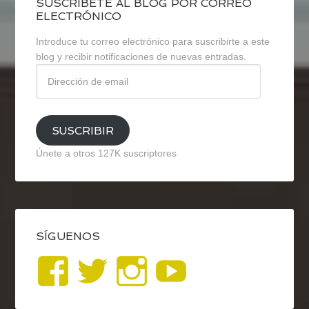
SUSCRÍBETE AL BLOG POR CORREO
ELECTRÓNICO
Introduce tu correo electrónico para suscribirte a este
blog y recibir notificaciones de nuevas entradas.
Dirección
de
email
SUSCRIBIR
Únete a otros 127K suscriptores
SÍGUENOS
Ver
Ver
Ver
YouTub
perfil
perfil
perfil