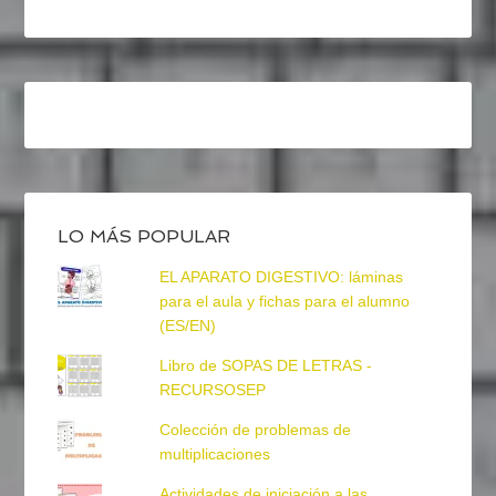
LO MÁS POPULAR
EL APARATO DIGESTIVO: láminas
para el aula y fichas para el alumno
(ES/EN)
Libro de SOPAS DE LETRAS -
RECURSOSEP
Colección de problemas de
multiplicaciones
Actividades de iniciación a las