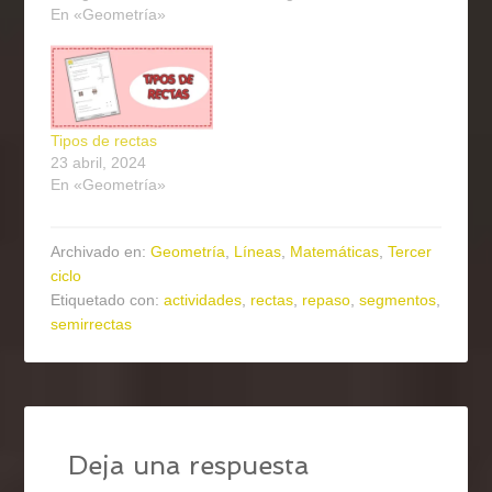
En «Geometría»
Tipos de rectas
23 abril, 2024
En «Geometría»
Archivado en:
Geometría
,
Líneas
,
Matemáticas
,
Tercer
ciclo
Etiquetado con:
actividades
,
rectas
,
repaso
,
segmentos
,
semirrectas
Deja una respuesta