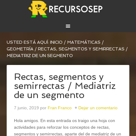
USTED ESTÁ AQUÍ:
INICIO
/
MATEMÁTICAS
/
GEOMETRÍA
/
RECTAS, SEGMENTOS Y SEMIRRECTAS /
MEDIATRIZ DE UN SEGMENTO
Rectas, segmentos y
semirrectas / Mediatriz
de un segmento
7 junio, 2019
por
Fran Franco
Dejar un comentario
Hola amigos. En esta entrada os traigo una hoja con
actividades para reforzar los conceptos de rectas,
segmentos y semirrectas, aparte del de mediatriz de un