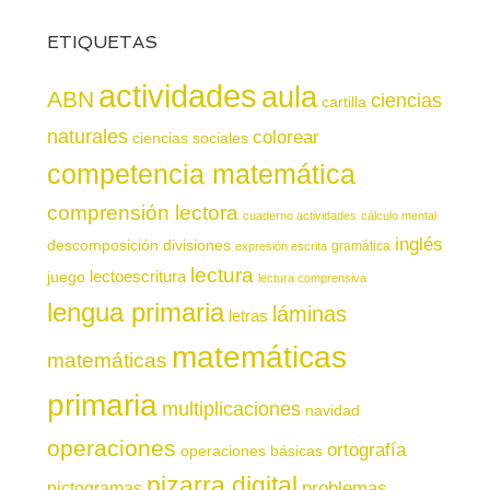
ETIQUETAS
actividades
aula
ABN
ciencias
cartilla
naturales
colorear
ciencias sociales
competencia matemática
comprensión lectora
cuaderno actividades
cálculo mental
inglés
descomposición
divisiones
gramática
expresión escrita
lectura
juego
lectoescritura
lectura comprensiva
lengua primaria
láminas
letras
matemáticas
matemáticas
primaria
multiplicaciones
navidad
operaciones
ortografía
operaciones básicas
pizarra digital
pictogramas
problemas