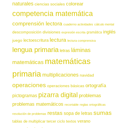
naturales
colorear
ciencias sociales
competencia matemática
comprensión lectora
cuaderno actividades
cálculo mental
inglés
descomposición
divisiones
gramática
expresión escrita
lectura
juego
lectoescritura
lectura comprensiva
lengua primaria
láminas
letras
matemáticas
matemáticas
primaria
multiplicaciones
navidad
operaciones
ortografía
operaciones básicas
pizarra digital
pictogramas
problemas
problemas matemáticos
recortable
reglas ortográficas
sumas
restas
sopa de letras
resolución de problemas
verano
tablas de multiplicar
tercer ciclo
textos