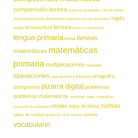
comprensión lectora
cuaderno actividades
cálculo mental
inglés
descomposición
divisiones
gramática
expresión escrita
lectura
juego
lectoescritura
lectura comprensiva
lengua primaria
láminas
letras
matemáticas
matemáticas
primaria
multiplicaciones
navidad
operaciones
ortografía
operaciones básicas
pizarra digital
pictogramas
problemas
problemas matemáticos
recortable
reglas ortográficas
sumas
restas
sopa de letras
resolución de problemas
verano
tablas de multiplicar
tercer ciclo
textos
vocabulario