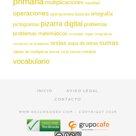
primaria
multiplicaciones
navidad
operaciones
ortografía
operaciones básicas
pizarra digital
pictogramas
problemas
problemas matemáticos
recortable
reglas ortográficas
sumas
restas
sopa de letras
resolución de problemas
verano
tablas de multiplicar
tercer ciclo
textos
vocabulario
INICIO
AVISO LEGAL
CONTACTO
WWW.RECURSOSEP.COM - COPYRIGHT 2026