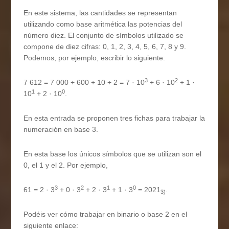
En este sistema, las cantidades se representan
utilizando como base aritmética las potencias del
número diez. El conjunto de símbolos utilizado se
compone de diez cifras: 0, 1, 2, 3, 4, 5, 6, 7, 8 y 9.
Podemos, por ejemplo, escribir lo siguiente:
3
2
7 612 = 7 000 + 600 + 10 + 2 = 7 · 10
+ 6 · 10
+ 1 ·
1
0
10
+ 2 · 10
.
En esta entrada se proponen tres fichas para trabajar la
numeración en base 3.
En esta base los únicos símbolos que se utilizan son el
0, el 1 y el 2. Por ejemplo,
3
2
1
0
61 = 2 · 3
+ 0 · 3
+ 2 · 3
+ 1 · 3
= 2021
.
3)
Podéis ver cómo trabajar en binario o base 2 en el
siguiente enlace: