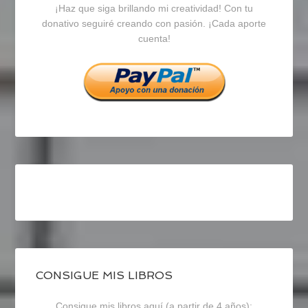
¡Haz que siga brillando mi creatividad! Con tu
en
en
en
donativo seguiré creando con pasión. ¡Cada aporte
cuenta!
Facebook
Twitter
Instagram
CONSIGUE MIS LIBROS
Consigue mis libros aquí (a partir de 4 años):