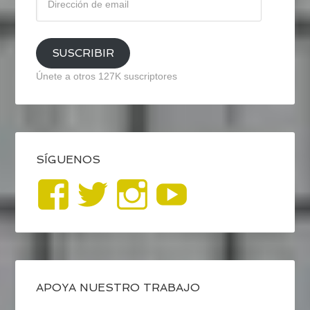
de
email
SUSCRIBIR
Únete a otros 127K suscriptores
SÍGUENOS
Ver
Ver
Ver
YouTub
perfil
perfil
perfil
de
de
de
blogrecursosep
recursosep
recursosep
APOYA NUESTRO TRABAJO