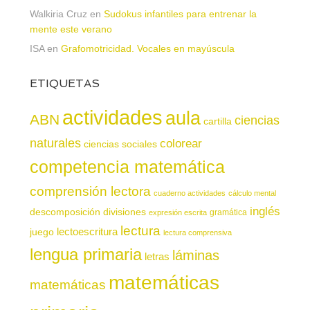
Walkiria Cruz
en
Sudokus infantiles para entrenar la
mente este verano
ISA
en
Grafomotricidad. Vocales en mayúscula
ETIQUETAS
actividades
aula
ABN
ciencias
cartilla
naturales
colorear
ciencias sociales
competencia matemática
comprensión lectora
cuaderno actividades
cálculo mental
inglés
descomposición
divisiones
gramática
expresión escrita
lectura
juego
lectoescritura
lectura comprensiva
lengua primaria
láminas
letras
matemáticas
matemáticas