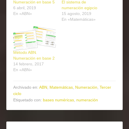
Numeración en base 5
El sistema de
6 abril, 2019
numeración egipcio
En «ABN»
15 agosto, 2019
En «Matemáticas»
Método ABN.
Numeración en base 2
14 febrero, 2017
En «ABN»
Archivado en:
ABN
,
Matemáticas
,
Numeración
,
Tercer
ciclo
Etiquetado con:
bases numéricas
,
numeración