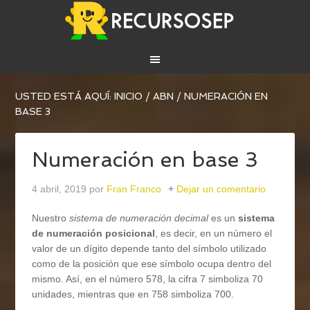
USTED ESTÁ AQUÍ:
INICIO
/
ABN
/
NUMERACIÓN EN
BASE 3
Numeración en base 3
4 abril, 2019
por
Fran Franco
Dejar un comentario
Nuestro
sistema de numeración decimal
es un
sistema
de numeración posicional
, es decir, en un número el
valor de un dígito depende tanto del símbolo utilizado
como de la posición que ese símbolo ocupa dentro del
mismo. Así, en el número 578, la cifra 7 simboliza 70
unidades, mientras que en 758 simboliza 700.