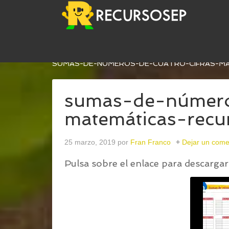
USTED ESTÁ AQUÍ:
INICIO
/
SUMAS DE NÚMEROS
SUMAS-DE-NÚMEROS-DE-CUATRO-CIFRAS-M
sumas-de-número
matemáticas-rec
25 marzo, 2019
por
Fran Franco
Dejar un come
Pulsa sobre el enlace para descargar 