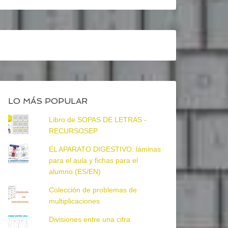
LO MÁS POPULAR
Libro de SOPAS DE LETRAS -
RECURSOSEP
EL APARATO DIGESTIVO: láminas
para el aula y fichas para el
alumno (ES/EN)
Colección de problemas de
multiplicaciones
Divisiones entre una cifra