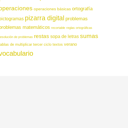
operaciones
ortografía
operaciones básicas
pizarra digital
pictogramas
problemas
problemas matemáticos
recortable
reglas ortográficas
sumas
restas
sopa de letras
resolución de problemas
verano
tablas de multiplicar
tercer ciclo
textos
vocabulario