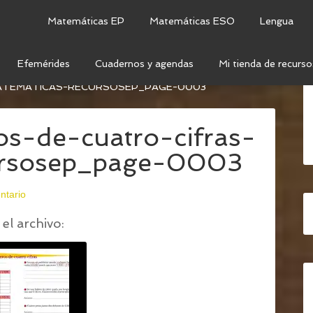
Matemáticas EP
Matemáticas ESO
Lengua
Efemérides
Cuadernos y agendas
Mi tienda de recurso
 DE CUATRO CIFRAS (MÉTODO TRADICIONAL)
/
ATEMÁTICAS-RECURSOSEP_PAGE-0003
s-de-cuatro-cifras-
ursosep_page-0003
ntario
el archivo: