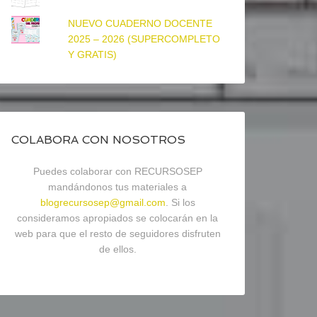
NUEVO CUADERNO DOCENTE
2025 – 2026 (SUPERCOMPLETO
Y GRATIS)
COLABORA CON NOSOTROS
Puedes colaborar con RECURSOSEP
mandándonos tus materiales a
blogrecursosep@gmail.com
. Si los
consideramos apropiados se colocarán en la
web para que el resto de seguidores disfruten
de ellos.