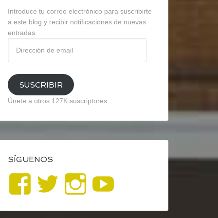
Introduce tu correo electrónico para suscribirte
a este blog y recibir notificaciones de nuevas
entradas.
Dirección
de
email
SUSCRIBIR
Únete a otros 127K suscriptores
SÍGUENOS
Ver
Ver
Ver
YouTube
perfil
perfil
perfil