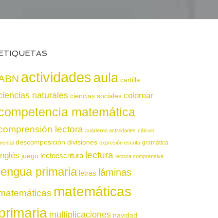
ETIQUETAS
actividades
aula
ABN
cartilla
ciencias naturales
colorear
ciencias sociales
competencia matemática
comprensión lectora
cuaderno actividades
cálculo
descomposición
divisiones
gramática
mental
expresión escrita
lectura
inglés
juego
lectoescritura
lectura comprensiva
lengua primaria
láminas
letras
matemáticas
matemáticas
primaria
multiplicaciones
navidad