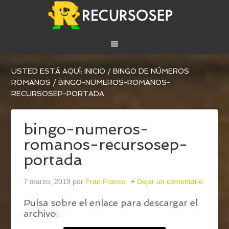
USTED ESTÁ AQUÍ:
INICIO
/
BINGO DE NÚMEROS
ROMANOS
/
BINGO-NUMEROS-ROMANOS-
RECURSOSEP-PORTADA
bingo-numeros-
romanos-recursosep-
portada
7 marzo, 2019
por
Fran Franco
Dejar un comentario
Pulsa sobre el enlace para descargar el
archivo: