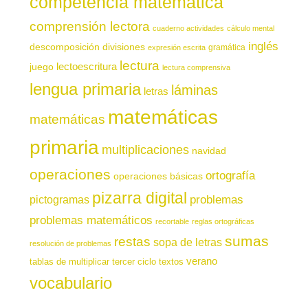
competencia matemática
comprensión lectora
cuaderno actividades
cálculo mental
inglés
descomposición
divisiones
gramática
expresión escrita
lectura
juego
lectoescritura
lectura comprensiva
lengua primaria
láminas
letras
matemáticas
matemáticas
primaria
multiplicaciones
navidad
operaciones
ortografía
operaciones básicas
pizarra digital
pictogramas
problemas
problemas matemáticos
recortable
reglas ortográficas
sumas
restas
sopa de letras
resolución de problemas
verano
tablas de multiplicar
tercer ciclo
textos
vocabulario