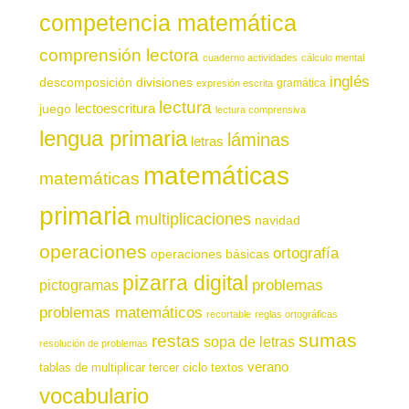
competencia matemática
comprensión lectora
cuaderno actividades
cálculo mental
inglés
descomposición
divisiones
gramática
expresión escrita
lectura
juego
lectoescritura
lectura comprensiva
lengua primaria
láminas
letras
matemáticas
matemáticas
primaria
multiplicaciones
navidad
operaciones
ortografía
operaciones básicas
pizarra digital
pictogramas
problemas
problemas matemáticos
recortable
reglas ortográficas
sumas
restas
sopa de letras
resolución de problemas
verano
tablas de multiplicar
tercer ciclo
textos
vocabulario