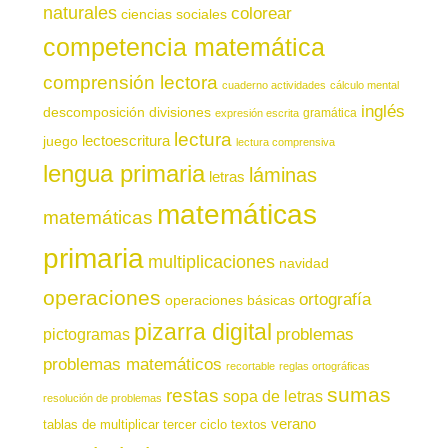
naturales
colorear
ciencias sociales
competencia matemática
comprensión lectora
cuaderno actividades
cálculo mental
inglés
descomposición
divisiones
gramática
expresión escrita
lectura
juego
lectoescritura
lectura comprensiva
lengua primaria
láminas
letras
matemáticas
matemáticas
primaria
multiplicaciones
navidad
operaciones
ortografía
operaciones básicas
pizarra digital
pictogramas
problemas
problemas matemáticos
recortable
reglas ortográficas
sumas
restas
sopa de letras
resolución de problemas
verano
tablas de multiplicar
tercer ciclo
textos