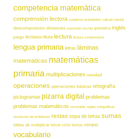
competencia matemática
comprensión lectora
cuaderno actividades
cálculo mental
inglés
descomposición
divisiones
gramática
expresión escrita
lectura
juego
lectoescritura
lectura comprensiva
lengua primaria
láminas
letras
matemáticas
matemáticas
primaria
multiplicaciones
navidad
operaciones
ortografía
operaciones básicas
pizarra digital
pictogramas
problemas
problemas matemáticos
recortable
reglas ortográficas
sumas
restas
sopa de letras
resolución de problemas
verano
tablas de multiplicar
tercer ciclo
textos
vocabulario