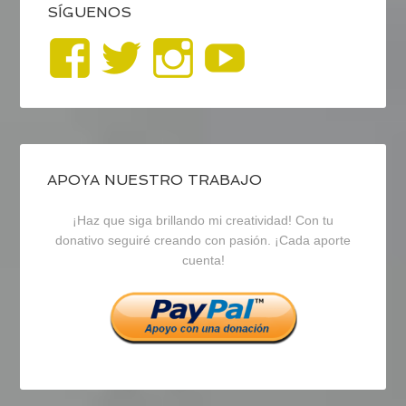
SÍGUENOS
Ver
Ver
Ver
YouTub
perfil
perfil
perfil
de
de
de
blogrecursosep
recursosep
recursosep
APOYA NUESTRO TRABAJO
¡Haz que siga brillando mi creatividad! Con tu
en
en
en
donativo seguiré creando con pasión. ¡Cada aporte
cuenta!
Facebook
Twitter
Instagram