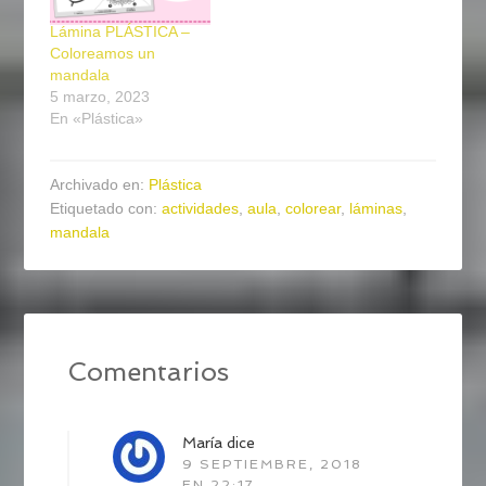
Lámina PLÁSTICA –
Coloreamos un
mandala
5 marzo, 2023
En «Plástica»
Archivado en:
Plástica
Etiquetado con:
actividades
,
aula
,
colorear
,
láminas
,
mandala
Comentarios
María
dice
9 SEPTIEMBRE, 2018
EN 22:17