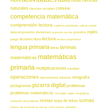
ciencias
cartilla
naturales
colorear
ciencias sociales
competencia matemática
comprensión lectora
cuaderno actividades
cálculo mental
inglés
descomposición
divisiones
gramática
expresión escrita
lectura
juego
lectoescritura
lectura comprensiva
lengua primaria
láminas
letras
matemáticas
matemáticas
primaria
multiplicaciones
navidad
operaciones
ortografía
operaciones básicas
pizarra digital
pictogramas
problemas
problemas matemáticos
recortable
reglas ortográficas
sumas
restas
sopa de letras
resolución de problemas
verano
tablas de multiplicar
tercer ciclo
textos