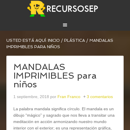
USTED ESTÁ AQUÍ:
INICIO
/
PLÁSTICA
/
MANDALAS
IMPRIMIBLES PARA NIÑOS
MANDALAS
IMPRIMIBLES para
niños
1 septiembre, 2018
por
Fran Franco
3 comentarios
La palabra mandala significa círculo. El mandala es un
dibujo “mágico” y sagrado que nos lleva a transitar una
meditación en acción armonizando nuestro mundo
interior con el exterior; es una representación gráfica,