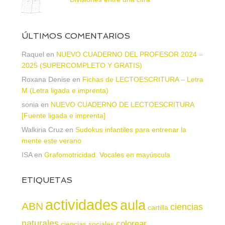
ÚLTIMOS COMENTARIOS
Raquel
en
NUEVO CUADERNO DEL PROFESOR 2024 –
2025 (SUPERCOMPLETO Y GRATIS)
Roxana Denise
en
Fichas de LECTOESCRITURA – Letra
M (Letra ligada e imprenta)
sonia
en
NUEVO CUADERNO DE LECTOESCRITURA
[Fuente ligada e imprenta]
Walkiria Cruz
en
Sudokus infantiles para entrenar la
mente este verano
ISA
en
Grafomotricidad. Vocales en mayúscula
ETIQUETAS
actividades
aula
ABN
ciencias
cartilla
naturales
colorear
ciencias sociales