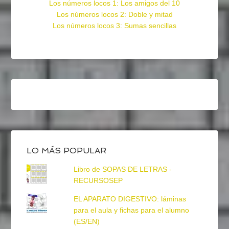
Los números locos 1: Los amigos del 10
Los números locos 2: Doble y mitad
Los números locos 3: Sumas sencillas
LO MÁS POPULAR
Libro de SOPAS DE LETRAS -
RECURSOSEP
EL APARATO DIGESTIVO: láminas
para el aula y fichas para el alumno
(ES/EN)