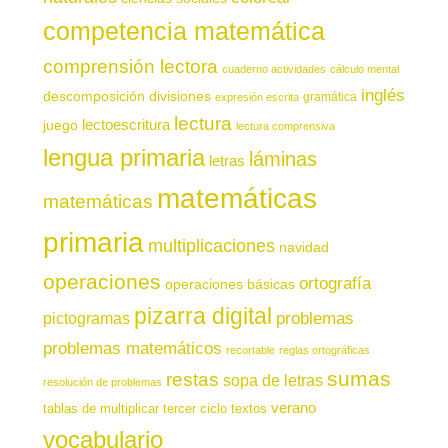
competencia matemática
comprensión lectora
cuaderno actividades
cálculo mental
inglés
descomposición
divisiones
gramática
expresión escrita
lectura
juego
lectoescritura
lectura comprensiva
lengua primaria
láminas
letras
matemáticas
matemáticas
primaria
multiplicaciones
navidad
operaciones
ortografía
operaciones básicas
pizarra digital
pictogramas
problemas
problemas matemáticos
recortable
reglas ortográficas
sumas
restas
sopa de letras
resolución de problemas
verano
tablas de multiplicar
tercer ciclo
textos
vocabulario