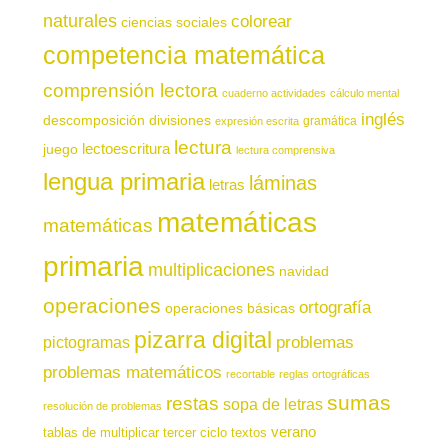
naturales
colorear
ciencias sociales
competencia matemática
comprensión lectora
cuaderno actividades
cálculo mental
inglés
descomposición
divisiones
gramática
expresión escrita
lectura
juego
lectoescritura
lectura comprensiva
lengua primaria
láminas
letras
matemáticas
matemáticas
primaria
multiplicaciones
navidad
operaciones
ortografía
operaciones básicas
pizarra digital
pictogramas
problemas
problemas matemáticos
recortable
reglas ortográficas
sumas
restas
sopa de letras
resolución de problemas
verano
tablas de multiplicar
tercer ciclo
textos