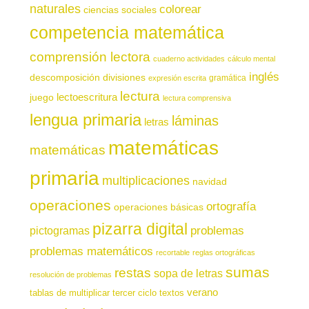
naturales
colorear
ciencias sociales
competencia matemática
comprensión lectora
cuaderno actividades
cálculo mental
inglés
descomposición
divisiones
gramática
expresión escrita
lectura
juego
lectoescritura
lectura comprensiva
lengua primaria
láminas
letras
matemáticas
matemáticas
primaria
multiplicaciones
navidad
operaciones
ortografía
operaciones básicas
pizarra digital
pictogramas
problemas
problemas matemáticos
recortable
reglas ortográficas
sumas
restas
sopa de letras
resolución de problemas
verano
tablas de multiplicar
tercer ciclo
textos