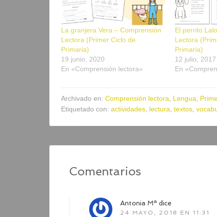
La granjera Vera – Comprensión
El perrito La
Lectora (Primer Ciclo de
Lectora (Prim
Primaria)
Primaria)
19 junio, 2020
12 julio, 2017
En «Comprensión lectora»
En «Comprens
Archivado en:
Comprensión lectora
,
Lengua
,
Prime
Etiquetado con:
actividades
,
lectura
,
textos
,
vocabu
Comentarios
Antonia Mª
dice
24 MAYO, 2018 EN 11:31