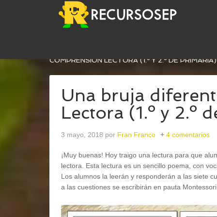
USTED ESTÁ AQUÍ:
INICIO
/
LENGUA
/
COMPREN
COMPRENSIÓN LECTORA (1.º Y 2.º DE PRIMARIA)
Una bruja diferen
Lectora (1.º y 2.º 
3 mayo, 2018
por
Fran Franco
4 comentarios
¡Muy buenas! Hoy traigo una lectura para que alum
lectora. Esta lectura es un sencillo poema, con vo
Los alumnos la leerán y responderán a las siete c
a las cuestiones se escribirán en pauta Montessori