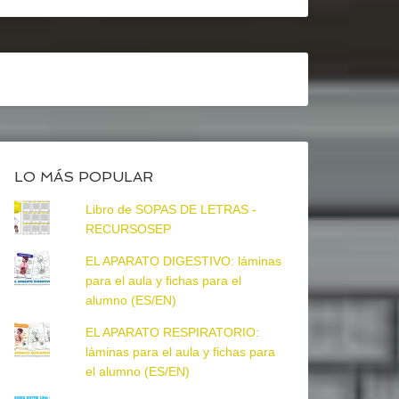
LO MÁS POPULAR
Libro de SOPAS DE LETRAS -
RECURSOSEP
EL APARATO DIGESTIVO: láminas
para el aula y fichas para el
alumno (ES/EN)
EL APARATO RESPIRATORIO:
láminas para el aula y fichas para
el alumno (ES/EN)