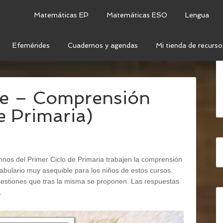
Matemáticas EP
Matemáticas ESO
Lengua
Efemérides
Cuadernos y agendas
Mi tienda de recurso
SIÓN LECTORA
/
UNA BRUJA DIFERENTE –
te – Comprensión
de Primaria)
nos del Primer Ciclo de Primaria trabajen la comprensión
cabulario muy asequible para los niños de estos cursos.
uestiones que tras la misma se proponen. Las respuestas
.