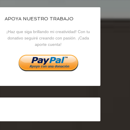
de
de
de
blogrecursosep
recursosep
recursosep
APOYA NUESTRO TRABAJO
¡Haz que siga brillando mi creatividad! Con tu
en
en
en
donativo seguiré creando con pasión. ¡Cada
aporte cuenta!
Facebook
Twitter
Instagram