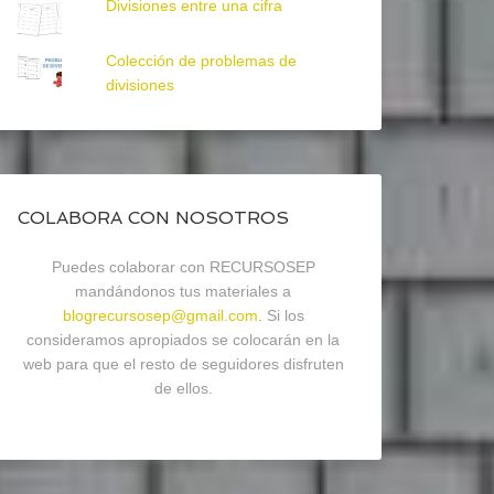
Divisiones entre una cifra
Colección de problemas de
divisiones
COLABORA CON NOSOTROS
Puedes colaborar con RECURSOSEP
mandándonos tus materiales a
blogrecursosep@gmail.com
. Si los
consideramos apropiados se colocarán en la
web para que el resto de seguidores disfruten
de ellos.