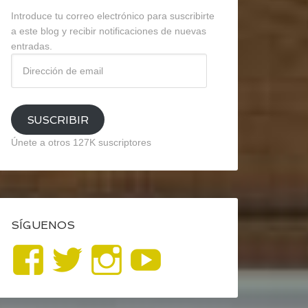
Introduce tu correo electrónico para suscribirte
a este blog y recibir notificaciones de nuevas
entradas.
Dirección
de
email
SUSCRIBIR
Únete a otros 127K suscriptores
SÍGUENOS
Ver
Ver
Ver
YouTube
perfil
perfil
perfil