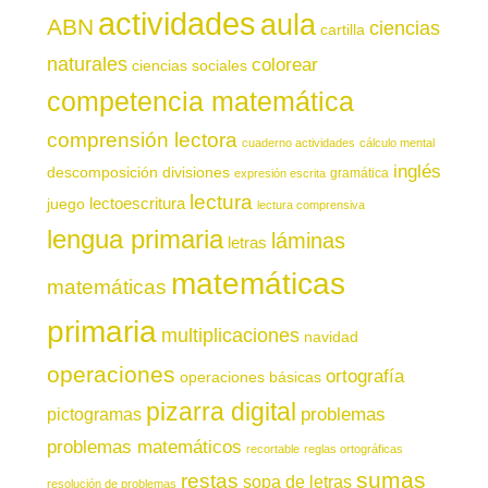
actividades
aula
ABN
ciencias
cartilla
naturales
colorear
ciencias sociales
competencia matemática
comprensión lectora
cuaderno actividades
cálculo mental
inglés
descomposición
divisiones
gramática
expresión escrita
lectura
juego
lectoescritura
lectura comprensiva
lengua primaria
láminas
letras
matemáticas
matemáticas
primaria
multiplicaciones
navidad
operaciones
ortografía
operaciones básicas
pizarra digital
pictogramas
problemas
problemas matemáticos
recortable
reglas ortográficas
sumas
restas
sopa de letras
resolución de problemas