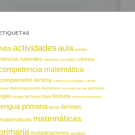
ETIQUETAS
actividades
aula
ABN
cartilla
ciencias naturales
colorear
ciencias sociales
competencia matemática
comprensión lectora
cuaderno actividades
cálculo
descomposición
divisiones
gramática
mental
expresión escrita
lectura
inglés
juego
lectoescritura
lectura comprensiva
lengua primaria
láminas
letras
matemáticas
matemáticas
primaria
multiplicaciones
navidad