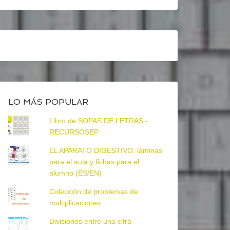
LO MÁS POPULAR
Libro de SOPAS DE LETRAS -
RECURSOSEP
EL APARATO DIGESTIVO: láminas
para el aula y fichas para el
alumno (ES/EN)
Colección de problemas de
multiplicaciones
Divisiones entre una cifra