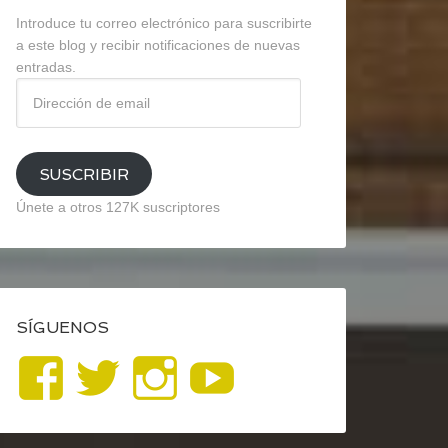
Introduce tu correo electrónico para suscribirte
a este blog y recibir notificaciones de nuevas
entradas.
Dirección
de
email
SUSCRIBIR
Únete a otros 127K suscriptores
SÍGUENOS
Ver
Ver
Ver
YouTube
perfil
perfil
perfil