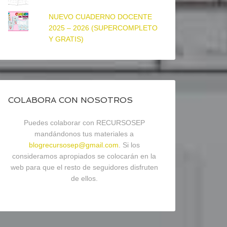
NUEVO CUADERNO DOCENTE
2025 – 2026 (SUPERCOMPLETO
Y GRATIS)
COLABORA CON NOSOTROS
Puedes colaborar con RECURSOSEP
mandándonos tus materiales a
blogrecursosep@gmail.com
. Si los
consideramos apropiados se colocarán en la
web para que el resto de seguidores disfruten
de ellos.