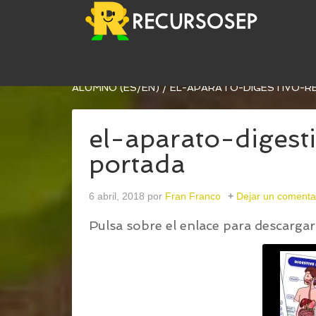
USTED ESTÁ AQUÍ:
INICIO
/
EL APARATO DIGEST
ALUMNO (ES/EN)
/
EL-APARATO-DIGESTIVO-
el-aparato-digest
portada
6 abril, 2018
por
Fran Franco
Dejar un comenta
Pulsa sobre el enlace para descargar 