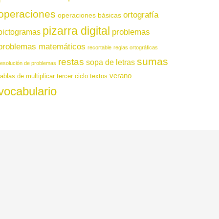
operaciones
ortografía
operaciones básicas
pizarra digital
pictogramas
problemas
problemas matemáticos
recortable
reglas ortográficas
sumas
restas
sopa de letras
resolución de problemas
verano
tablas de multiplicar
tercer ciclo
textos
vocabulario