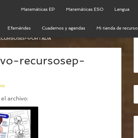
Matemáticas EP
Matemáticas ESO
Lengua
Efemérides
Cuadernos y agendas
Mi tienda de recurso
IVO: LÁMINAS PARA EL AULA Y FICHAS PARA EL
RECURSOSEP-PORTADA
ivo-recursosep-
rio
el archivo: