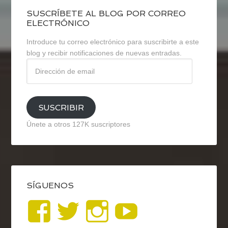
SUSCRÍBETE AL BLOG POR CORREO
ELECTRÓNICO
Introduce tu correo electrónico para suscribirte a este
blog y recibir notificaciones de nuevas entradas.
Dirección
de
email
SUSCRIBIR
Únete a otros 127K suscriptores
SÍGUENOS
Ver
Ver
Ver
YouTub