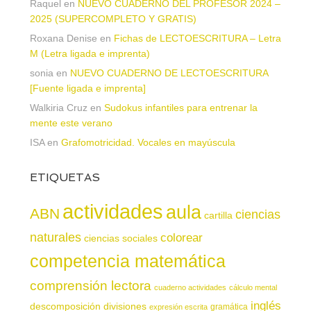
Raquel
en
NUEVO CUADERNO DEL PROFESOR 2024 –
2025 (SUPERCOMPLETO Y GRATIS)
Roxana Denise
en
Fichas de LECTOESCRITURA – Letra
M (Letra ligada e imprenta)
sonia
en
NUEVO CUADERNO DE LECTOESCRITURA
[Fuente ligada e imprenta]
Walkiria Cruz
en
Sudokus infantiles para entrenar la
mente este verano
ISA
en
Grafomotricidad. Vocales en mayúscula
ETIQUETAS
actividades
aula
ABN
ciencias
cartilla
naturales
colorear
ciencias sociales
competencia matemática
comprensión lectora
cuaderno actividades
cálculo mental
inglés
descomposición
divisiones
gramática
expresión escrita