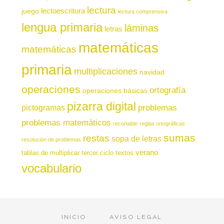
lectura
juego
lectoescritura
lectura comprensiva
lengua primaria
láminas
letras
matemáticas
matemáticas
primaria
multiplicaciones
navidad
operaciones
ortografía
operaciones básicas
pizarra digital
pictogramas
problemas
problemas matemáticos
recortable
reglas ortográficas
sumas
restas
sopa de letras
resolución de problemas
verano
tablas de multiplicar
tercer ciclo
textos
vocabulario
INICIO
AVISO LEGAL