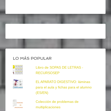
LO MÁS POPULAR
Libro de SOPAS DE LETRAS -
RECURSOSEP
EL APARATO DIGESTIVO: láminas
para el aula y fichas para el alumno
(ES/EN)
Colección de problemas de
multiplicaciones