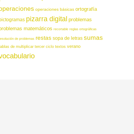
operaciones
ortografía
operaciones básicas
pizarra digital
pictogramas
problemas
problemas matemáticos
recortable
reglas ortográficas
sumas
restas
sopa de letras
resolución de problemas
verano
tablas de multiplicar
tercer ciclo
textos
vocabulario