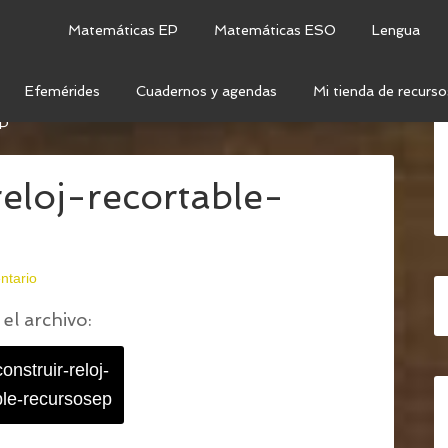
Matemáticas EP
Matemáticas ESO
Lengua
Efemérides
Cuadernos y agendas
Mi tienda de recurso
STRO RELOJ PARA APRENDER LAS HORAS
/
DIBUJO-
P
eloj-recortable-
ntario
el archivo:
onstruir-reloj-
ble-recursosep