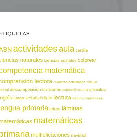
ETIQUETAS
actividades
aula
ABN
cartilla
ciencias naturales
colorear
ciencias sociales
competencia matemática
comprensión lectora
cuaderno actividades
cálculo
descomposición
divisiones
gramática
mental
expresión escrita
lectura
inglés
juego
lectoescritura
lectura comprensiva
lengua primaria
láminas
letras
matemáticas
matemáticas
primaria
multiplicaciones
navidad