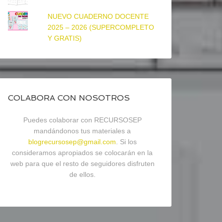
NUEVO CUADERNO DOCENTE
2025 – 2026 (SUPERCOMPLETO
Y GRATIS)
COLABORA CON NOSOTROS
Puedes colaborar con RECURSOSEP
mandándonos tus materiales a
blogrecursosep@gmail.com
. Si los
consideramos apropiados se colocarán en la
web para que el resto de seguidores disfruten
de ellos.