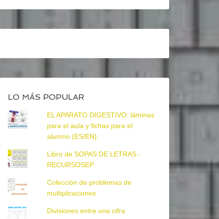
LO MÁS POPULAR
EL APARATO DIGESTIVO: láminas
para el aula y fichas para el
alumno (ES/EN)
Libro de SOPAS DE LETRAS -
RECURSOSEP
Colección de problemas de
multiplicaciones
Divisiones entre una cifra