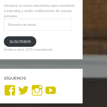
Introduce tu correo electrónico para suscribirte
a este blog y recibir notificaciones de nuevas
entradas.
Dirección
de
email
SUSCRIBIR
Únete a otros 127K suscriptores
SÍGUENOS
Ver
Ver
Ver
YouTube
perfil
perfil
perfil