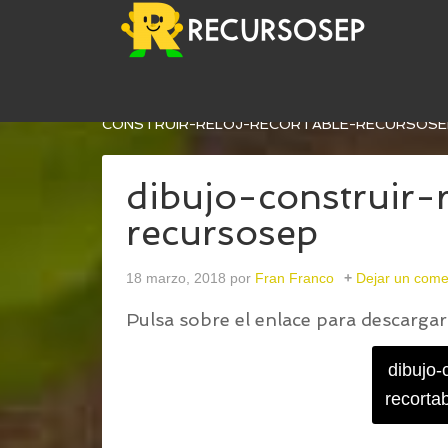
USTED ESTÁ AQUÍ:
INICIO
/
CONSTRUIMOS NUE
CONSTRUIR-RELOJ-RECORTABLE-RECURSOSE
dibujo-construir-r
recursosep
18 marzo, 2018
por
Fran Franco
Dejar un come
Pulsa sobre el enlace para descargar 
dibujo-c
recorta