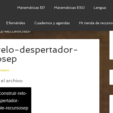
Matemáticas EP
Matemáticas ESO
Lengua
Efemérides
Cuadernos y agendas
Mi tienda de recurso
STRO RELOJ PARA APRENDER LAS HORAS
/
DIBUJO-
LE-RECURSOSEP
relo-despertador-
osep
ntario
el archivo:
construir-relo-
pertador-
ble-recursosep