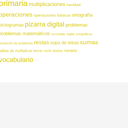
primaria
multiplicaciones
navidad
operaciones
ortografía
operaciones básicas
pizarra digital
pictogramas
problemas
problemas matemáticos
recortable
reglas ortográficas
sumas
restas
sopa de letras
resolución de problemas
verano
tablas de multiplicar
tercer ciclo
textos
vocabulario