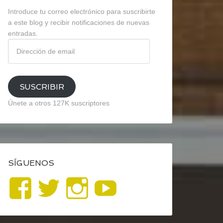
Introduce tu correo electrónico para suscribirte
a este blog y recibir notificaciones de nuevas
entradas.
Dirección
de
email
SUSCRIBIR
Únete a otros 127K suscriptores
SÍGUENOS
Ver
Ver
Ver
YouTube
perfil
perfil
perfil