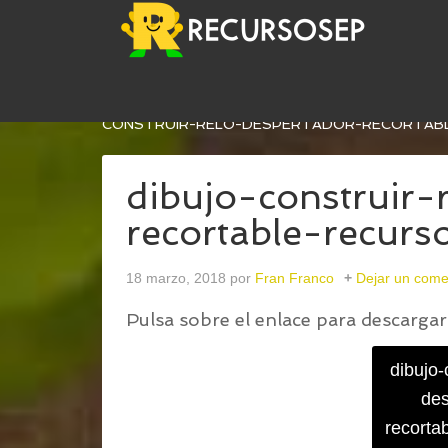
USTED ESTÁ AQUÍ:
INICIO
/
CONSTRUIMOS NUE
CONSTRUIR-RELO-DESPERTADOR-RECORTAB
dibujo-construir-
recortable-recurs
18 marzo, 2018
por
Fran Franco
Dejar un come
Pulsa sobre el enlace para descargar 
dibujo-
des
recorta