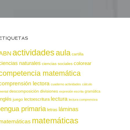
ETIQUETAS
actividades
aula
ABN
cartilla
ciencias naturales
colorear
ciencias sociales
competencia matemática
comprensión lectora
cuaderno actividades
cálculo
descomposición
divisiones
gramática
mental
expresión escrita
lectura
inglés
juego
lectoescritura
lectura comprensiva
lengua primaria
láminas
letras
matemáticas
matemáticas