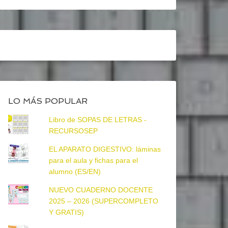
LO MÁS POPULAR
Libro de SOPAS DE LETRAS -
RECURSOSEP
EL APARATO DIGESTIVO: láminas
para el aula y fichas para el
alumno (ES/EN)
NUEVO CUADERNO DOCENTE
2025 – 2026 (SUPERCOMPLETO
Y GRATIS)