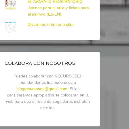
EL APARATO RESPIRATORIO:
láminas para el aula y fichas para
el alumno (ES/EN)
Divisiones entre una cifra
COLABORA CON NOSOTROS
Puedes colaborar con RECURSOSEP
mandándonos tus materiales a
blogrecursosep@gmail.com
. Si los
consideramos apropiados se colocarán en la
web para que el resto de seguidores disfruten
de ellos.