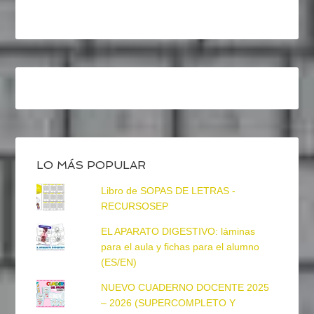
LO MÁS POPULAR
Libro de SOPAS DE LETRAS -
RECURSOSEP
EL APARATO DIGESTIVO: láminas
para el aula y fichas para el alumno
(ES/EN)
NUEVO CUADERNO DOCENTE 2025
– 2026 (SUPERCOMPLETO Y