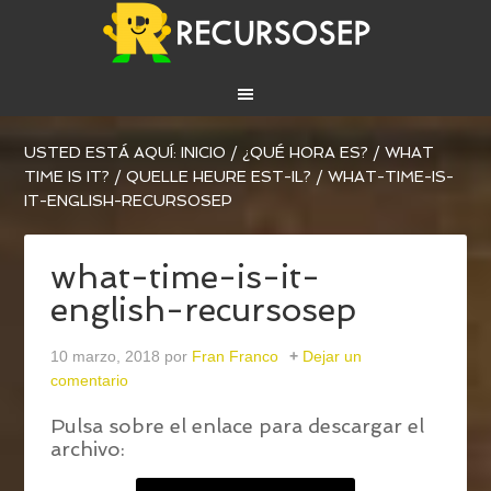
USTED ESTÁ AQUÍ:
INICIO
/
¿QUÉ HORA ES? / WHAT
TIME IS IT? / QUELLE HEURE EST-IL?
/
WHAT-TIME-IS-
IT-ENGLISH-RECURSOSEP
what-time-is-it-
english-recursosep
10 marzo, 2018
por
Fran Franco
Dejar un
comentario
Pulsa sobre el enlace para descargar el
archivo: