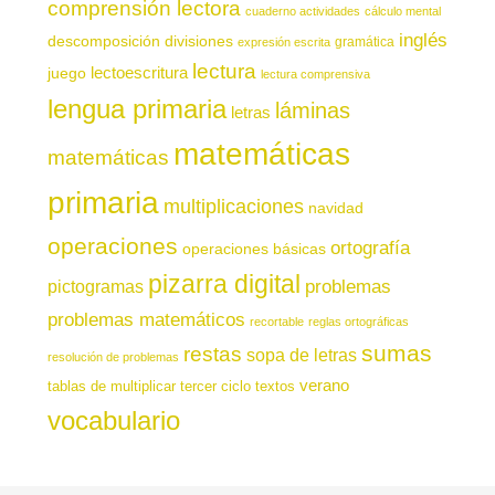
comprensión lectora
cuaderno actividades
cálculo mental
inglés
descomposición
divisiones
gramática
expresión escrita
lectura
juego
lectoescritura
lectura comprensiva
lengua primaria
láminas
letras
matemáticas
matemáticas
primaria
multiplicaciones
navidad
operaciones
ortografía
operaciones básicas
pizarra digital
pictogramas
problemas
problemas matemáticos
recortable
reglas ortográficas
sumas
restas
sopa de letras
resolución de problemas
verano
tablas de multiplicar
tercer ciclo
textos
vocabulario