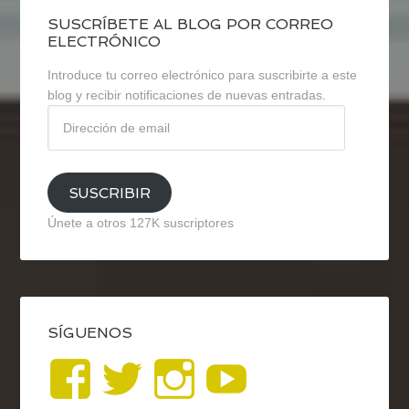
SUSCRÍBETE AL BLOG POR CORREO
ELECTRÓNICO
Introduce tu correo electrónico para suscribirte a este
blog y recibir notificaciones de nuevas entradas.
Dirección
de
email
SUSCRIBIR
Únete a otros 127K suscriptores
SÍGUENOS
Ver
Ver
Ver
YouTub