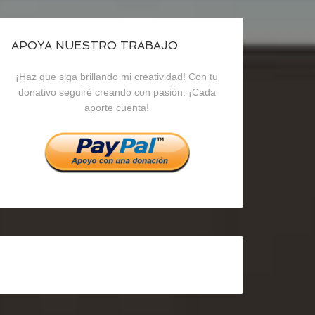
de
de
de
blogrecursosep
recursosep
recursosep
APOYA NUESTRO TRABAJO
¡Haz que siga brillando mi creatividad! Con tu
en
en
en
donativo seguiré creando con pasión. ¡Cada
aporte cuenta!
Facebook
Twitter
Instagram