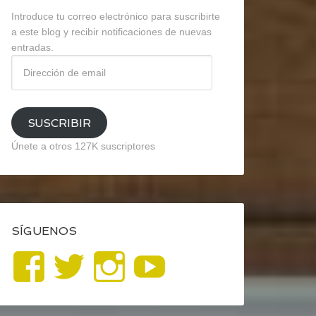
Introduce tu correo electrónico para suscribirte
a este blog y recibir notificaciones de nuevas
entradas.
Dirección
de
email
SUSCRIBIR
Únete a otros 127K suscriptores
SÍGUENOS
Ver
Ver
Ver
YouTube
perfil
perfil
perfil