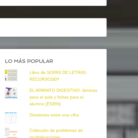
LO MÁS POPULAR
Libro de SOPAS DE LETRAS -
RECURSOSEP
EL APARATO DIGESTIVO: láminas
para el aula y fichas para el
alumno (ES/EN)
Divisiones entre una cifra
Colección de problemas de
multiplicaciones