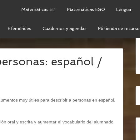
Matemáticas EP
Matemáticas ESO
Lengua
Efemérides
Cuadernos y agendas
Mi tienda de recurso
RY
/
ADJECTIVES
/
DESCRIPCIONES DE PERSONAS:
personas: español /
cumentos muy útiles para describir a personas en español,
ión oral y escrita y aumentar el vocabulario del alumnado