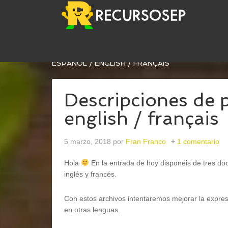
USTED ESTÁ AQUÍ:
INICIO
/
INGLÉS
/
VOCABULA
ESPAÑOL / ENGLISH / FRANÇAIS
Descripciones de 
english / français
5 marzo, 2018
por
Fran Franco
1 comentario
Hola
En la entrada de hoy disponéis de tres do
inglés y francés.
Con estos archivos intentaremos mejorar la expres
en otras lenguas.