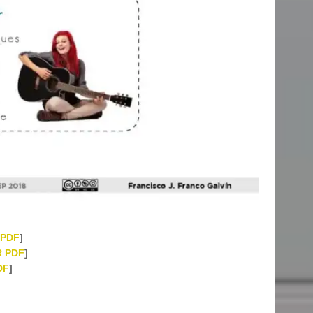
 PDF
]
 PDF
]
DF
]