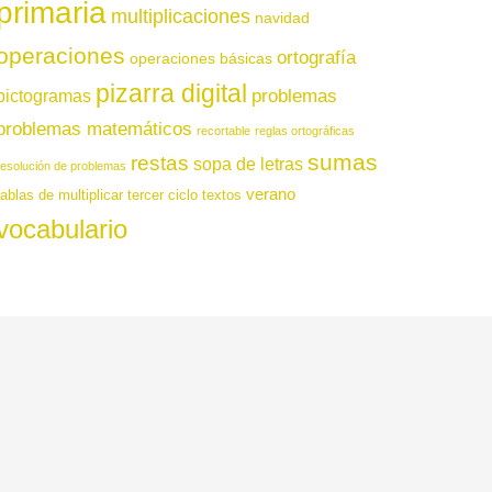
primaria
multiplicaciones
navidad
operaciones
ortografía
operaciones básicas
pizarra digital
pictogramas
problemas
problemas matemáticos
recortable
reglas ortográficas
sumas
restas
sopa de letras
resolución de problemas
verano
tablas de multiplicar
tercer ciclo
textos
vocabulario