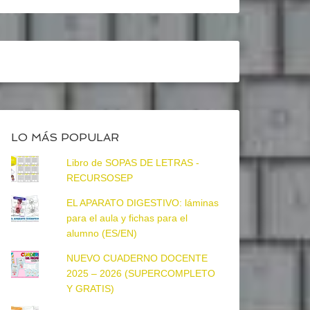
LO MÁS POPULAR
Libro de SOPAS DE LETRAS -
RECURSOSEP
EL APARATO DIGESTIVO: láminas
para el aula y fichas para el
alumno (ES/EN)
NUEVO CUADERNO DOCENTE
2025 – 2026 (SUPERCOMPLETO
Y GRATIS)