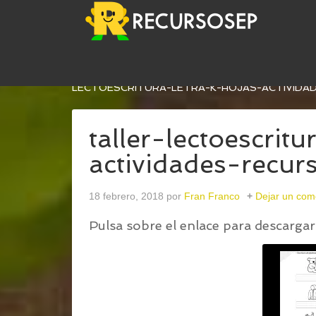
USTED ESTÁ AQUÍ:
INICIO
/
CUADERNILLO DE LE
LECTOESCRITURA-LETRA-K-HOJAS-ACTIVIDA
taller-lectoescrit
actividades-recu
18 febrero, 2018
por
Fran Franco
Dejar un com
Pulsa sobre el enlace para descargar 