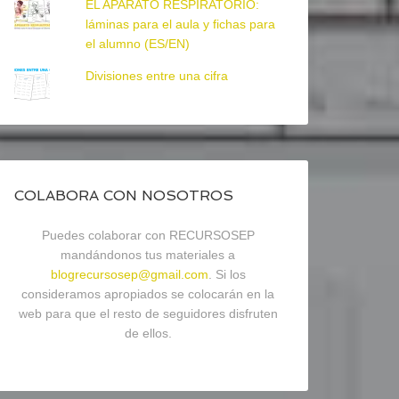
EL APARATO RESPIRATORIO:
láminas para el aula y fichas para
el alumno (ES/EN)
Divisiones entre una cifra
COLABORA CON NOSOTROS
Puedes colaborar con RECURSOSEP
mandándonos tus materiales a
blogrecursosep@gmail.com
. Si los
consideramos apropiados se colocarán en la
web para que el resto de seguidores disfruten
de ellos.