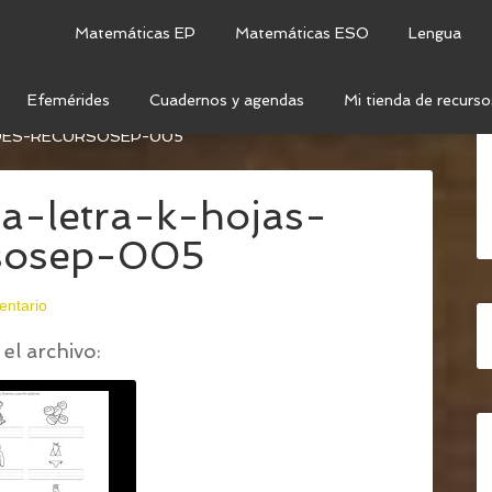
Matemáticas EP
Matemáticas ESO
Lengua
Efemérides
Cuadernos y agendas
Mi tienda de recurso
CTURA Y ESCRITURA: LETRA K
/
TALLER-
DES-RECURSOSEP-005
ura-letra-k-hojas-
rsosep-005
entario
el archivo: