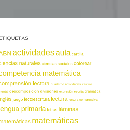
ETIQUETAS
actividades
aula
ABN
cartilla
ciencias naturales
colorear
ciencias sociales
competencia matemática
comprensión lectora
cuaderno actividades
cálculo
descomposición
divisiones
gramática
mental
expresión escrita
lectura
inglés
juego
lectoescritura
lectura comprensiva
lengua primaria
láminas
letras
matemáticas
matemáticas