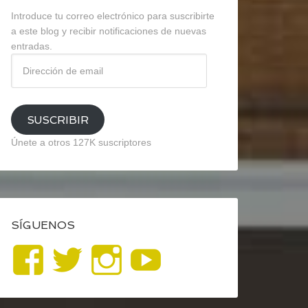
Introduce tu correo electrónico para suscribirte
a este blog y recibir notificaciones de nuevas
entradas.
Dirección
de
email
SUSCRIBIR
Únete a otros 127K suscriptores
SÍGUENOS
Ver
Ver
Ver
YouTube
perfil
perfil
perfil